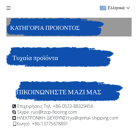
Ελληνικά
ΚΑΤΗΓΟΡΙΑ ΠΡΟΙΟΝΤΟΣ
Τυχαία προϊόντα
ΕΠΙΚΟΙΝΩΝΗΣΤΕ ΜΑΖΙ ΜΑΣ
Επιχειρήσεις Τηλ: +86-0523-88329456

Skype: ruis@tzcp-flooring.com

ΗΛΕΚΤΡΟΝΙΚΗ ΔΙΕΥΘΥΝΣΗ:
yu@qinhai-shipping.com

Κινητό. +86-13775678891
