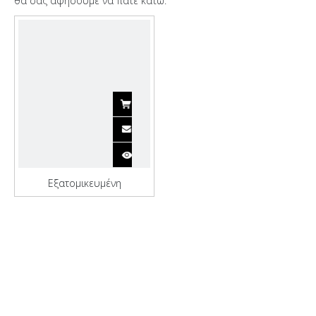
θα σας αφήσουμε να πάτε κάτω.
Εξατομικευμένη
ολοκαίνουργια φορτηγίδα
LCT από χάλυβα