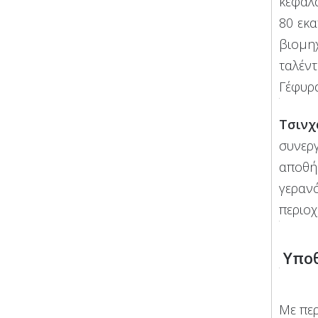
κεφάλ
80 εκ
βιομη
ταλέντ
Γέφυρα
Τσινχ
συνερ
αποθήκ
γερανό
περιοχ
Υποθ
Με πε