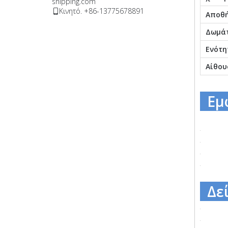
shipping.com
Κινητό. +86-13775678891

Αποθ
Δωμάτ
Ενότη
Αίθου
Εμ
Δεί