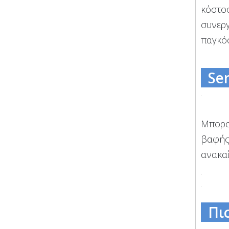
κόστος
συνεργ
παγκό
Ser
Μπορο
βαφής
ανακα
Πι