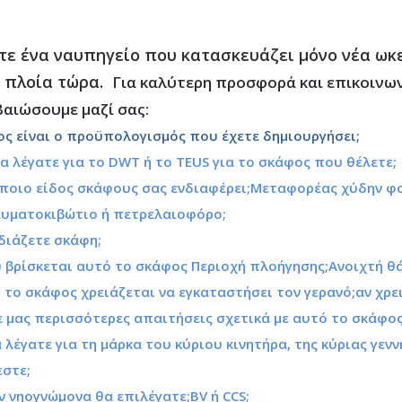
τε ένα ναυπηγείο που κατασκευάζει μόνο νέα ωκε
 πλοία τώρα.
Για καλύτερη προσφορά και επικοινων
βαιώσουμε μαζί σας:
ος είναι ο προϋπολογισμός που έχετε δημιουργήσει;
θα λέγατε για το DWT ή το TEUS για το σκάφος που θέλετε
 ποιο είδος σκάφους σας ενδιαφέρει;Μεταφορέας χύδην φο
υματοκιβώτιο ή πετρελαιοφόρο;
διάζετε σκάφη;
 βρίσκεται αυτό το σκάφος Περιοχή πλοήγησης;Ανοιχτή θ
ό το σκάφος χρειάζεται να εγκαταστήσει τον γερανό;αν χρε
τε μας περισσότερες απαιτήσεις σχετικά με αυτό το σκάφ
θα λέγατε για τη μάρκα του κύριου κινητήρα, της κύριας γε
εστε;
ον νηογνώμονα θα επιλέγατε;BV ή CCS;