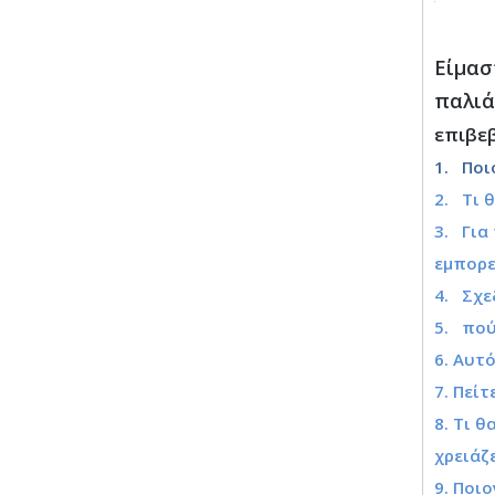
Είμασ
παλιά
επιβε
1. Ποι
2. Τι 
3. Για
εμπορε
4. Σχε
5. πού
6. Αυτ
7. Πεί
8. Τι 
χρειάζ
9. Ποι