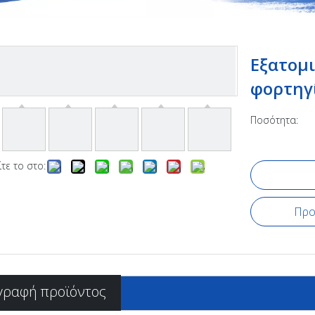
Εξατομ
φορτηγ
Ποσότητα:
τε το στο:
Προ
γραφή προϊόντος