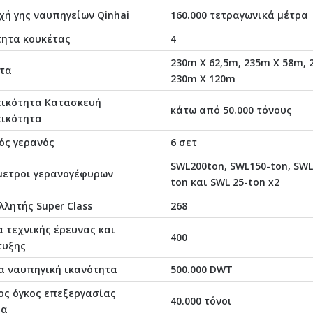
χή γης ναυπηγείων Qinhai
160.000 τετραγωνικά μέτρα
ητα κουκέτας
4
230m X 62,5m, 235m X 58m, 
τα
230m X 120m
ικότητα Κατασκευή
κάτω από 50.000 τόνους
ικότητα
ός γερανός
6 σετ
SWL200ton, SWL150-ton, SWL
ετροι γερανογέφυρων
ton και SWL 25-ton x2
λλητής Super Class
268
 τεχνικής έρευνας και
400
τυξης
α ναυπηγική ικανότητα
500.000 DWT
ος όγκος επεξεργασίας
40.000 τόνοι
βα