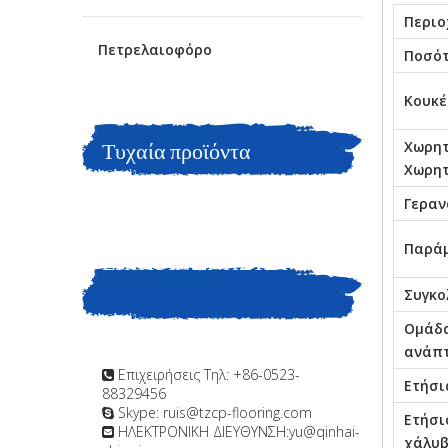
Περιο
Πετρελαιοφόρο
Ποσότ
Κουκέ
Τυχαία προϊόντα
Χωρητ
Χωρητ
Γεραν
Παράμ
ΕΠΙΚΟΙΝΩΝΗΣΤΕ ΜΑΖΙ
Συγκο
ΜΑΣ
Ομάδα
ανάπ
Επιχειρήσεις Τηλ: +86-0523-

Ετήσι
88329456
Skype: ruis@tzcp-flooring.com

Ετήσι
ΗΛΕΚΤΡΟΝΙΚΗ ΔΙΕΥΘΥΝΣΗ:
yu@qinhai-

χάλυ