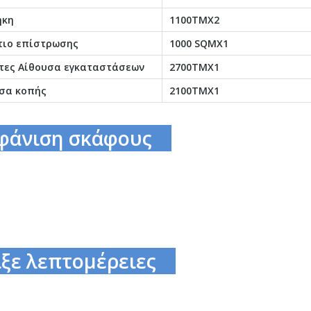
ήκη
1100ΤΜΧ2
ιο επίστρωσης
1000 SQMX1
τες Αίθουσα εγκαταστάσεων
2700ΤΜΧ1
σα κοπής
2100ΤΜΧ1
φάνιση σκάφους
ξε λεπτομέρειες