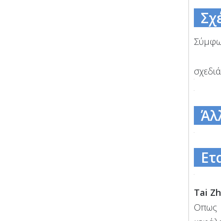
Σχέ
Σύμφων
σχεδιά
Άλλ
Ετα
Tai Zh
Οπως 