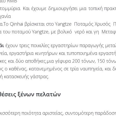
αιο RMB
ατομμύρια. Και έχουμε δημιουργήσει μια τοπική πρα
χανία
α.Το Qinhai βρίσκεται στο Yangtze Ποταμός Χρυσός 
 του ποταμού Yangtze, με βολικό νερό και γη Μεταφ
άι
έχουν τρεις ποικιλίες εργαστηρίων παραγωγής μετ
γεία, εργαστήρια κινητήρων και τυποποιημένα εργασ
ες και δύο αποθήκες.μια γέφυρα 200 τόνων, 150 τόν
ς ο καθένας, κατανεμημένος σε τρία ναυπηγεία, και
ή κατασκευής γάστρας.
έσεις ξένων πελατών
ρισσότερη ποιότητα αριστείας, συντομότερη παράδοσ