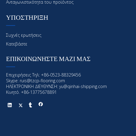
Ανταγωνιστικότητα του προϊόντος
ΥΠΟΣΤΗΡΙΞΗ
Συχνές ερωτήσεις
Κατεβάστε
ΕΠΙΚΟΙΝΩΝΗΣΤΕ ΜΑΖΙ ΜΑΣ
Προηγούμενος:
Επιχειρήσεις Τηλ: +86-0523-88329456
Επόμενο:
Skype: ruis@tzcp-flooring.com
ΗΛΕΚΤΡΟΝΙΚΗ ΔΙΕΥΘΥΝΣΗ:
yu@qinhai-shipping.com
Κινητό. +86-13775678891
Θαλάσσια επίστρωση
Offshore επίστρωση
Θαλάσσια και υπεράκτιες επικάλυψη