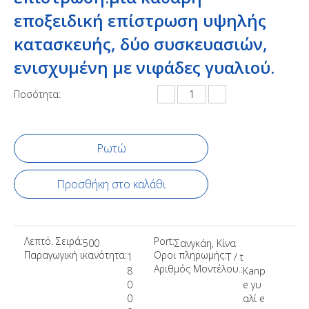
εποξειδική επίστρωση υψηλής
κατασκευής, δύο συσκευασιών,
ενισχυμένη με νιφάδες γυαλιού.
Ποσότητα:
Ρωτώ
Προσθήκη στο καλάθι
Λεπτό. Σειρά:
Port:
500
Σανγκάη, Κίνα
Παραγωγική ικανότητα:
Οροι πληρωμής:
1
T / t
Αριθμός Μοντέλου.:
8
Kanp
0
e γυ
0
αλί e