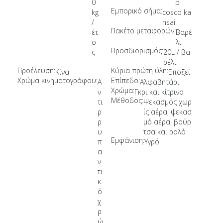
0
p
Εμπορικό σήμα:
kg
cosco ka
/
nsai
Πακέτο μεταφορών:
έτ
Βαρέ
ο
λι
Προσδιορισμός:
ς
20L / βα
ρέλι
Προέλευση:
Κύρια πρώτη ύλη:
Κίνα
Εποξεί
Χρώμα κινηματογράφου:
Επίπεδο:
Α
Αλφαβητάρι
Χρώμα:
ν
Γκρι και κίτρινο
Μέθοδος:
τι
Ψεκασμός χωρ
ρ
ίς αέρα, ψεκασ
ρ
μό αέρα, βούρ
υ
τσα και ρολό
Εμφάνιση:
π
Υγρό
α
ν
τι
κ
ό
χ
ρ
ώ