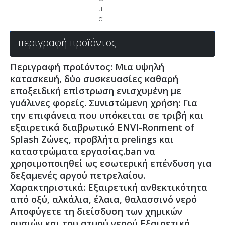
μ
α
περιγραφή προϊόντος
Περιγραφή προϊόντος: Μια υψηλή
κατασκευή, δύο συσκευασίες καθαρή
εποξειδική επίστρωση ενισχυμένη με
γυάλινες φορείς. Συνιστώμενη χρήση: Για
την επιφάνεια που υπόκειται σε τριβή και
εξαιρετικά διαβρωτικό ENVI-Ronment of
Splash Ζώνες, προβλήτα prelings και
καταστρώματα εργασίας.ban να
χρησιμοποιηθεί ως εσωτερική επένδυση για
δεξαμενές αργού πετρελαίου.
Χαρακτηριστικά: Εξαιρετική ανθεκτικότητα
από οξύ, αλκάλια, έλαια, θαλασσινό νερό
Αποφύγετε τη διείσδυση των χημικών
ουσιών και του ατμού νερού Εξαιρετική