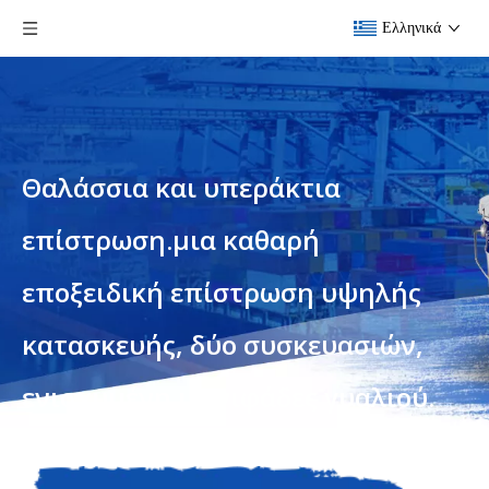
Ελληνικά
Θαλάσσια και υπεράκτια
επίστρωση.μια καθαρή
εποξειδική επίστρωση υψηλής
κατασκευής, δύο συσκευασιών,
ενισχυμένη με νιφάδες γυαλιού.
Είστε εδώ:
Σπίτι
»
Προϊόντα
»
Θαλάσσια και υπεράκτια
επίστρωση.μια καθαρή εποξειδική επίστρωση υψηλής