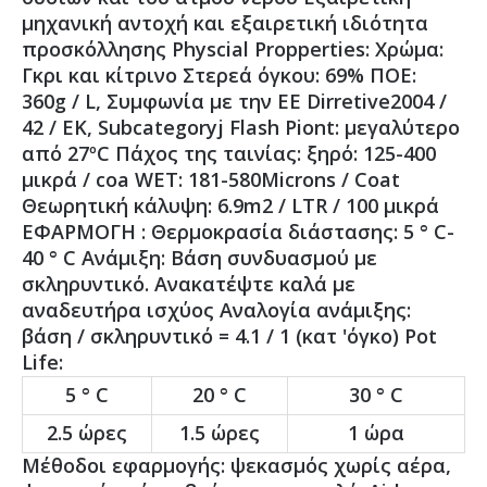
μηχανική αντοχή και εξαιρετική ιδιότητα
προσκόλλησης Physcial Propperties: Χρώμα:
Γκρι και κίτρινο Στερεά όγκου: 69% ΠΟΕ:
360g / L, Συμφωνία με την ΕΕ Dirretive2004 /
42 / ΕΚ, Subcategoryj Flash Piont: μεγαλύτερο
από 27ºC Πάχος της ταινίας: ξηρό: 125-400
μικρά / coa WET: 181-580Microns / Coat
Θεωρητική κάλυψη: 6.9m2 / LTR / 100 μικρά
ΕΦΑΡΜΟΓΗ : Θερμοκρασία διάστασης: 5 ° C-
40 ° C Ανάμιξη: Βάση συνδυασμού με
σκληρυντικό. Ανακατέψτε καλά με
αναδευτήρα ισχύος Αναλογία ανάμιξης:
βάση / σκληρυντικό = 4.1 / 1 (κατ 'όγκο) Pot
Life:
5 ° C
20 ° C
30 ° C
2.5 ώρες
1.5 ώρες
1 ώρα
Μέθοδοι εφαρμογής: ψεκασμός χωρίς αέρα,