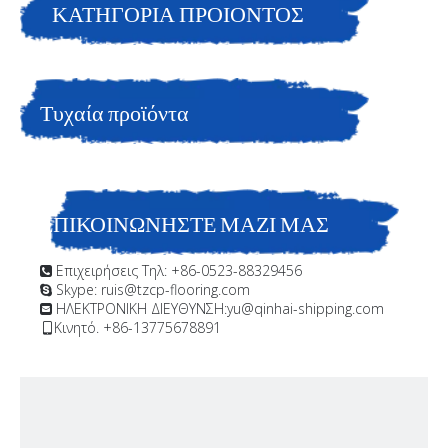
ΚΑΤΗΓΟΡΙΑ ΠΡΟΙΟΝΤΟΣ
κατασκευής, δύο συσκευασιών, ενισχυμένη με νιφάδες
γυαλιού.
Τυχαία προϊόντα
ΕΠΙΚΟΙΝΩΝΗΣΤΕ ΜΑΖΙ ΜΑΣ
Επιχειρήσεις Τηλ: +86-0523-88329456

Skype: ruis@tzcp-flooring.com

ΗΛΕΚΤΡΟΝΙΚΗ ΔΙΕΥΘΥΝΣΗ:
yu@qinhai-shipping.com

Κινητό. +86-13775678891
