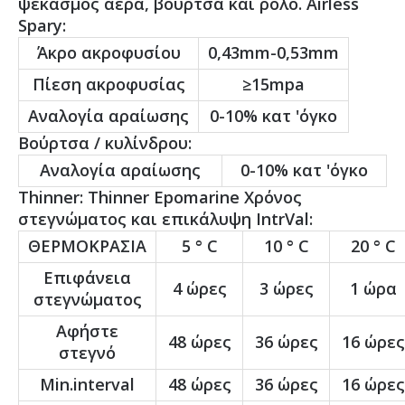
ψεκασμός αέρα, βούρτσα και ρολό. Airless
Spary:
Άκρο ακροφυσίου
0,43mm-0,53mm
Πίεση ακροφυσίας
≥15mpa
Αναλογία αραίωσης
0-10% κατ 'όγκο
Βούρτσα / κυλίνδρου:
Αναλογία αραίωσης
0-10% κατ 'όγκο
Thinner: Thinner Epomarine Χρόνος
στεγνώματος και επικάλυψη IntrVal:
ΘΕΡΜΟΚΡΑΣΙΑ
5 ° C
10 ° C
20 ° C
Επιφάνεια
4 ώρες
3 ώρες
1 ώρα
στεγνώματος
Αφήστε
48 ώρες
36 ώρες
16 ώρες
στεγνό
Min.interval
48 ώρες
36 ώρες
16 ώρες