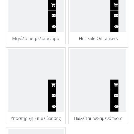
Μεγάλο πετρελαιοφόρο
Hot Sale Oil Tankers
1000 tpl για φορτηγό πλοίο
ανεφοδιασμός σκάφους με
γερανό πετρελαίου
Υποστήριξη Επιθεώρησης
Πωλείται δεξαμενόπλοιο
Ναυπηγείου 3000dwt
πετρελαιοφόρων Qinhai
φορτηγού πλοίου με
Strict Workmanship