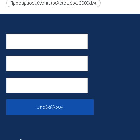
Προσαρμοσμένα πετρελαιοφόρα 3000dwt
Δεξαμενόπλοιο 5000 τόνων πετρελαίου
Δεξαμενόπλοιο 1000 tpl
Πιστοποιημένο πετρελαιοφόρο CCS
Φορτηγό πλοίο
Πετρελαιοφόρα 5000 τόνων
BV CCS Πιστοποιημένο πετρελαιοφόρο
υποβάλλουν