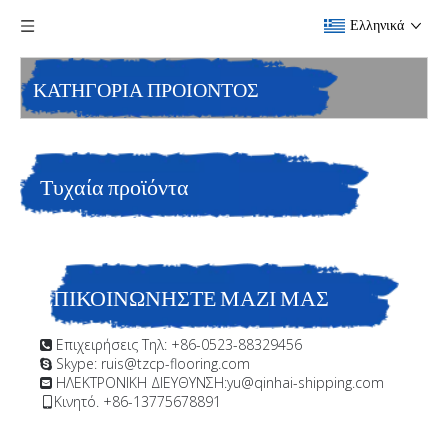
Ελληνικά
ΚΑΤΗΓΟΡΙΑ ΠΡΟΙΟΝΤΟΣ
Τυχαία προϊόντα
ΕΠΙΚΟΙΝΩΝΗΣΤΕ ΜΑΖΙ ΜΑΣ
Επιχειρήσεις Τηλ: +86-0523-88329456

Skype: ruis@tzcp-flooring.com

ΗΛΕΚΤΡΟΝΙΚΗ ΔΙΕΥΘΥΝΣΗ:
yu@qinhai-shipping.com

Κινητό. +86-13775678891
