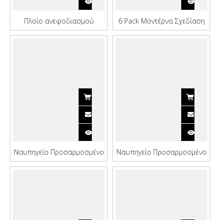
Πλοίο ανεφοδιασμού
6 Pack Μοντέρνα Σχεδίαση
πετρελαιοφόρων από
3000 DWT Oil Tanker Ship
χάλυβα προσαρμοσμένο
Ναυπηγείο Προσαρμοσμένο
Ναυπηγείο Προσαρμοσμένο
πλοίο πετρελαιοφόρων
Πλοίο πετρελαιοφόρων
3000dwt με γερανό
5000dwt με Γερανό
πετρελαίου
πετρελαίου