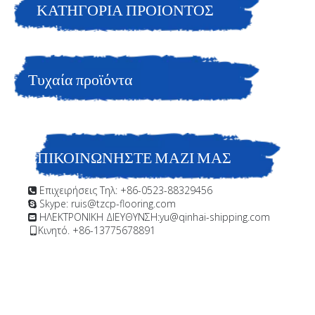
ΚΑΤΗΓΟΡΙΑ ΠΡΟΙΟΝΤΟΣ
Τυχαία προϊόντα
ΕΠΙΚΟΙΝΩΝΗΣΤΕ ΜΑΖΙ ΜΑΣ
Επιχειρήσεις Τηλ: +86-0523-88329456

Skype: ruis@tzcp-flooring.com

ΗΛΕΚΤΡΟΝΙΚΗ ΔΙΕΥΘΥΝΣΗ:
yu@qinhai-shipping.com

Κινητό. +86-13775678891
