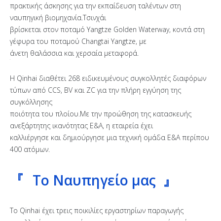
πρακτικής άσκησης για την εκπαίδευση ταλέντων στη
ναυπηγική βιομηχανία.Τσινχάι
βρίσκεται στον ποταμό Yangtze Golden Waterway, κοντά στη
γέφυρα του ποταμού Changtai Yangtze, με
άνετη θαλάσσια και χερσαία μεταφορά.
Η Qinhai διαθέτει 268 ειδικευμένους συγκολλητές διαφόρων
τύπων από CCS, BV και ZC για την πλήρη εγγύηση της
συγκόλλησης
ποιότητα του πλοίου.Με την προώθηση της κατασκευής
ανεξάρτητης ικανότητας Ε&Α, η εταιρεία έχει
καλλιέργησε και δημιούργησε μια τεχνική ομάδα Ε&Α περίπου
400 ατόμων.
『
Το Ναυπηγείο μας 』
Το Qinhai έχει τρεις ποικιλίες εργαστηρίων παραγωγής