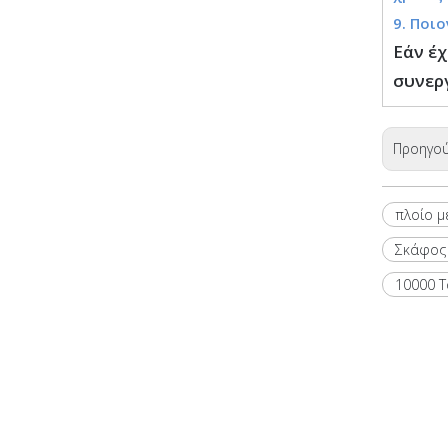
9. Ποι
Εάν έχ
συνερ
Προηγο
πλοίο 
Σκάφος
10000 T