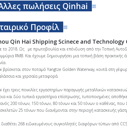
Άλλες πωλήσεις Qinhai
≡
ταιρικό Προφίλ
≡
hou Qin Hai Shipping Scinece and Technology 
ε το 2018. Ως με πρωτοβουλία και επένδυση από την Τοπική Αυτοδ
ομμύρια RMB. Και έχουμε δημιουργήσει μια τοπική βάση πρακτικής ά
νία.
ai βρίσκεται στον ποταμό Yangtze Golden Waterway, κοντά στη γέφυ
αλάσσια και χερσαία μεταφορά.
ai έχει τρεις ποικιλίες εργαστηρίων παραγωγής μεταλλικών κατασκε
ρια και δύο τυπικά εργαστήρια επίστρωσης, τυποποιημένες αποθήκ
ρανός 200 τόνων, 150 τόνων, 80 τόνων και 50 τόνων ο καθένας, που
 σκελετών 25 τόνων που διανέμονται στην περιοχή κατασκευής γάστ
i διαθέτει 268 ειδικευμένους συγκολλητές διαφόρων τύπων από CCS