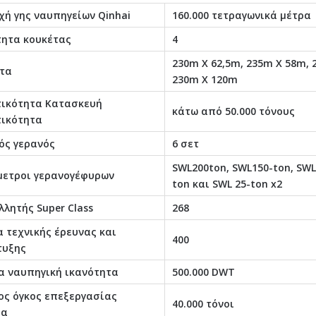
χή γης ναυπηγείων Qinhai
160.000 τετραγωνικά μέτρα
ητα κουκέτας
4
230m X 62,5m, 235m X 58m, 
τα
230m X 120m
ικότητα Κατασκευή
κάτω από 50.000 τόνους
ικότητα
ός γερανός
6 σετ
SWL200ton, SWL150-ton, SWL
ετροι γερανογέφυρων
ton και SWL 25-ton x2
λλητής Super Class
268
 τεχνικής έρευνας και
400
τυξης
α ναυπηγική ικανότητα
500.000 DWT
ος όγκος επεξεργασίας
40.000 τόνοι
βα