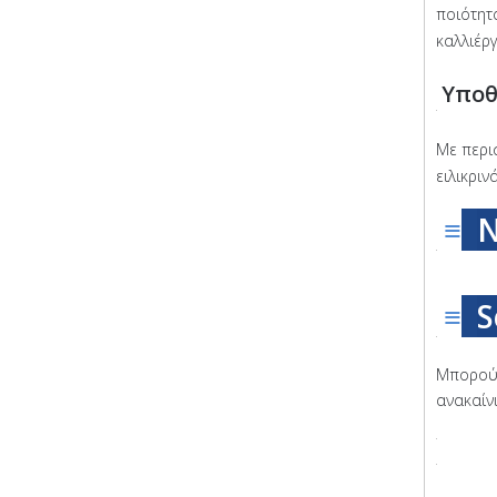
ποιότητ
καλλιέρ
Υποθ
Με περι
ειλικριν
≡
Ν
≡
S
Μπορούμ
ανακαίν