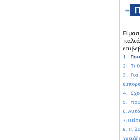
≡
Π
Είμασ
παλιά
επιβε
1. Ποι
2. Τι 
3. Για
εμπορε
4. Σχε
5. πού
6. Αυτ
7. Πεί
8. Τι 
χρειάζ