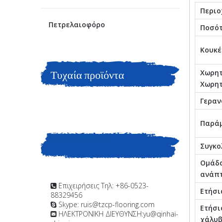
Περιο
Πετρελαιοφόρο
Ποσότ
Κουκέ
Τυχαία προϊόντα
Χωρητ
Χωρητ
Γεραν
Παράμ
ΕΠΙΚΟΙΝΩΝΗΣΤΕ ΜΑΖΙ
Συγκο
ΜΑΣ
Ομάδα
ανάπ
Επιχειρήσεις Τηλ: +86-0523-

Ετήσι
88329456
Skype: ruis@tzcp-flooring.com

Ετήσι
ΗΛΕΚΤΡΟΝΙΚΗ ΔΙΕΥΘΥΝΣΗ:
yu@qinhai-

χάλυ