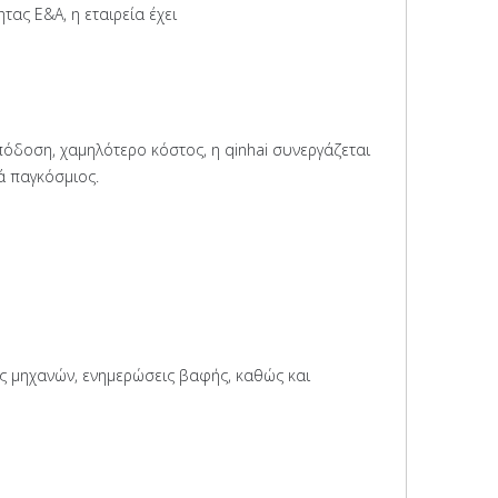
τας Ε&Α, η εταιρεία έχει
όδοση, χαμηλότερο κόστος, η qinhai συνεργάζεται
κά παγκόσμιος.
ς μηχανών, ενημερώσεις βαφής, καθώς και