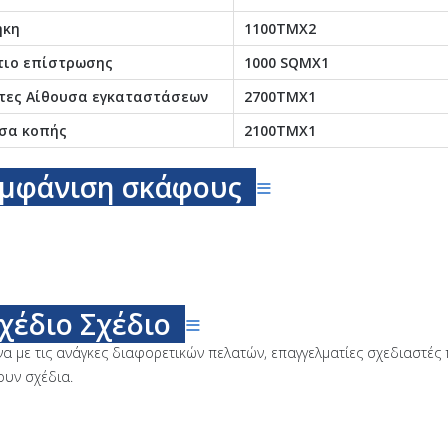
ήκη
1100ΤΜΧ2
ιο επίστρωσης
1000 SQMX1
τες Αίθουσα εγκαταστάσεων
2700ΤΜΧ1
σα κοπής
2100ΤΜΧ1
μφάνιση σκάφους
≡
χέδιο Σχέδιο
≡
 με τις ανάγκες διαφορετικών πελατών, επαγγελματίες σχεδιαστές 
υν σχέδια.