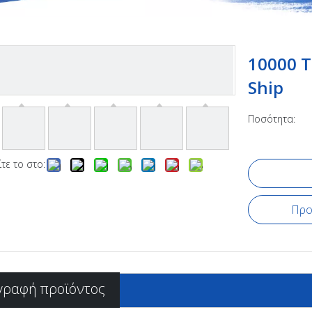
10000 T
Ship
Ποσότητα:
τε το στο:
Προ
γραφή προϊόντος