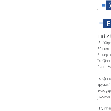
≡
≡
Ε
Tai Z
ιδρύθηκ
80 εκατ
βιομηχα
Το Qinh
άνετη θ
Το Qinh
εργαστή
ένας γε
Γερανοί
Η Qinha