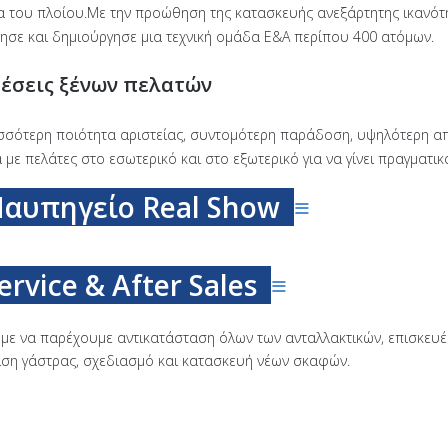
α του πλοίου.Με την προώθηση της κατασκευής ανεξάρτητης ικανότη
γησε και δημιούργησε μια τεχνική ομάδα Ε&Α περίπου 400 ατόμων.
έσεις ξένων πελατών
σσότερη ποιότητα αριστείας, συντομότερη παράδοση, υψηλότερη απ
ά με πελάτες στο εσωτερικό και στο εξωτερικό για να γίνει πραγματι
αυπηγείο Real Show
≡
ervice & After Sales
≡
ε να παρέχουμε αντικατάσταση όλων των ανταλλακτικών, επισκευέ
ιση γάστρας, σχεδιασμό και κατασκευή νέων σκαφών.