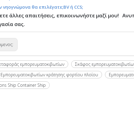
ον νηογνώμονα θα επιλέγατε;BV ή CCS;
ετε άλλες απαιτήσεις, επικοινωνήστε μαζί μου! Ανυ
γασία σας.
ύμενος:
μεταφοράς εμπορευματοκιβωτίων
Σκάφος εμπορευματοκιβωτίω
 Εμπορευματοκιβωτίων κράτησης φορτίου πλοίου
Εμπορευματο
ons Ship Container Ship