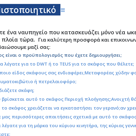
ιστοποιητικό
≡
τε ένα ναυπηγείο που κατασκευάζει μόνο νέα ωκε
 πλοία τώρα.
Για καλύτερη προσφορά και επικοινων
βαιώσουμε μαζί σας:
ος είναι ο προϋπολογισμός που έχετε δημιουργήσει;
θα λέγατε για το DWT ή το TEUS για το σκάφος που θέλετε
 ποιο είδος σκάφους σας ενδιαφέρει;Μεταφορέας χύδην φο
υματοκιβώτιο ή πετρελαιοφόρο;
διάζετε σκάφη;
 βρίσκεται αυτό το σκάφος Περιοχή πλοήγησης;Ανοιχτή θ
ό το σκάφος χρειάζεται να εγκαταστήσει τον γερανό;αν χρε
τε μας περισσότερες απαιτήσεις σχετικά με αυτό το σκάφ
θα λέγατε για τη μάρκα του κύριου κινητήρα, της κύριας γε
εστε;