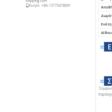
shipping.com
Κινητό. +86-13775678891

Αποθ
Δωμάτ
Ενότη
Αίθου
≡
Ε
≡
Σ
Σύμφωνα
παράσχο