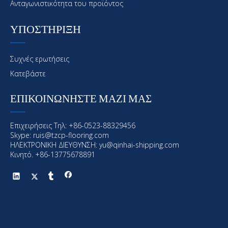
Ανταγωνιστικότητα του προϊόντος
ΥΠΟΣΤΗΡΙΞΗ
Συχνές ερωτήσεις
Κατεβάστε
Προηγούμενος:
ΕΠΙΚΟΙΝΩΝΗΣΤΕ ΜΑΖΙ ΜΑΣ
Επόμενο:
Επιχειρήσεις Τηλ: +86-0523-88329456
Θαλάσσια επίστρωση
Offshore επίστρωση
Skype: ruis@tzcp-flooring.com
ΗΛΕΚΤΡΟΝΙΚΗ ΔΙΕΥΘΥΝΣΗ:
yu@qinhai-shipping.com
Θαλάσσια και υπεράκτιες επικάλυψη
Κινητό. +86-13775678891