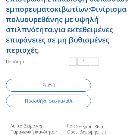
εμπορευματοκιβωτίων;Φινίρισμα
πολυουρεθάνης με υψηλή
στιλπνότητα.για εκτεθειμένες
επιφάνειες σε μη βυθισμένες
περιοχές.
Ποσότητα:
Ρωτώ
Προσθήκη στο καλάθι
Λεπτό. Σειρά:
Port:
500
Σανγκάη, Κίνα
Παραγωγική ικανότητα:
Οροι πληρωμής:
1
T / t