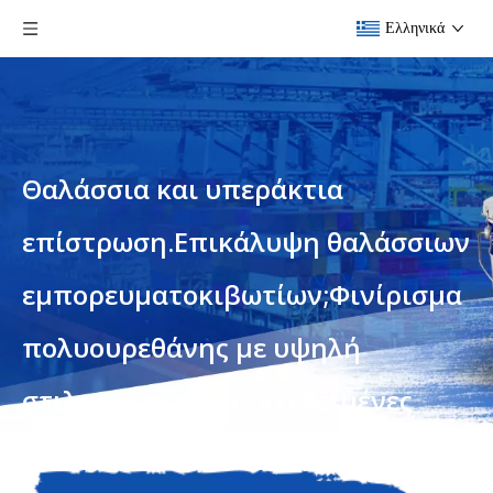
Ελληνικά
Θαλάσσια και υπεράκτια
επίστρωση.Επικάλυψη θαλάσσιων
εμπορευματοκιβωτίων;Φινίρισμα
πολυουρεθάνης με υψηλή
στιλπνότητα.για εκτεθειμένες
επιφάνειες σε μη βυθισμένες