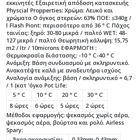
εκκινητές Εξαιρετική απόδοση κατασκευής
Physcial Propperties: Χρώμα: Λευκό και
χρώματα Ο όγκος στερεών: 63% ΠΟΕ: ≤340g /
l Flash Piont: περισσότερο από 36 ° C Πάχος
ταινίας: ξηρό: 30-80 μικρά / παλτό WET: 48-
127 μικρά / παλτό Θεωρητική κάλυψη: 15,75
m2 / ltr / 10microns ΕΦΑΡΜΟΓΗ :
Θερμοκρασία διάστασης: -10 ° C-40 ° C
Ανάμιξη: Βάση συνδυασμού με σκληρυντικό.
Ανακατέψτε καλά με αναδευτήρα ισχύος
Αναλογία ανάμιξης: βάση / σκληρυντικό = 6,7
/ 1 (κατ 'όγκο Pot Life:
5 ° C
10 ° C
20 ° C
30 ° C
8 ώρες
6 ώρες
5 ώρες
2 ώρες
Μέθοδοι εφαρμογής: ψεκασμός χωρίς αέρα,
ψεκασμός αέρα, βούρτσα και ρολό. Airless
Spary:
Άκρο ακροφυσίου
0,33mm-0,43mm