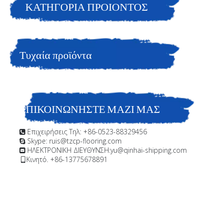
περιοχές.
ΚΑΤΗΓΟΡΙΑ ΠΡΟΙΟΝΤΟΣ
Είστε εδώ:
Σπίτι
»
Προϊόντα
»
Θαλάσσια και υπεράκτια
επίστρωση.Επικάλυψη θαλάσσιων
Τυχαία προϊόντα
εμπορευματοκιβωτίων;Φινίρισμα πολυουρεθάνης με υψηλή
στιλπνότητα.για εκτεθειμένες επιφάνειες σε μη βυθισμένες
περιοχές.
ΕΠΙΚΟΙΝΩΝΗΣΤΕ ΜΑΖΙ ΜΑΣ
Επιχειρήσεις Τηλ: +86-0523-88329456

Skype: ruis@tzcp-flooring.com

ΗΛΕΚΤΡΟΝΙΚΗ ΔΙΕΥΘΥΝΣΗ:
yu@qinhai-shipping.com

Κινητό. +86-13775678891
