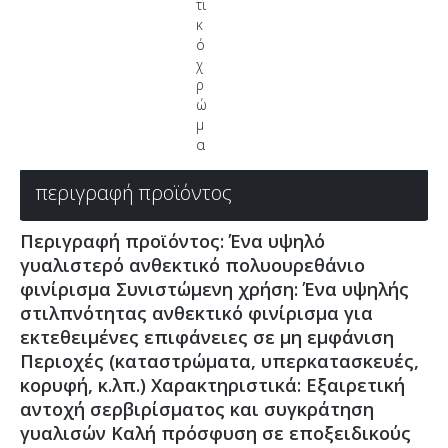
τι
κ
ό
χ
ρ
ώ
μ
α
περιγραφή προϊόντος
Περιγραφή προϊόντος: Ένα υψηλό
γυαλιστερό ανθεκτικό πολυουρεθάνιο
φινίρισμα Συνιστώμενη χρήση: Ένα υψηλής
στιλπνότητας ανθεκτικό φινίρισμα για
εκτεθειμένες επιφάνειες σε μη εμφάνιση
Περιοχές (καταστρώματα, υπερκατασκευές,
κορυφή, κ.λπ.) Χαρακτηριστικά: Εξαιρετική
αντοχή σερβιρίσματος και συγκράτηση
γυαλισών Καλή πρόσφυση σε εποξειδικούς