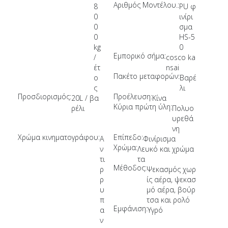
Αριθμός Μοντέλου.:
8
PU φ
0
ινίρι
0
σμα
0
HS-5
kg
0
Εμπορικό σήμα:
/
cosco ka
έτ
nsai
Πακέτο μεταφορών:
ο
Βαρέ
ς
λι
Προσδιορισμός:
Προέλευση:
20L / βα
Κίνα
Κύρια πρώτη ύλη:
ρέλι
Πολυο
υρεθά
νη
Χρώμα κινηματογράφου:
Επίπεδο:
Α
Φινίρισμα
Χρώμα:
ν
Λευκό και χρώμα
τι
τα
Μέθοδος:
ρ
Ψεκασμός χωρ
ρ
ίς αέρα, ψεκασ
υ
μό αέρα, βούρ
π
τσα και ρολό
Εμφάνιση:
α
Υγρό
ν