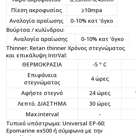
Πίεση ακροφυσίας
≥10mpa
Αναλογία αραίωσης
0-10% κατ 'όγκο
Βούρτσα / κυλίνδρου:
Αναλογία αραίωσης
0-10% κατ 'όγκο
Thinner: Retan thinner Χρόνος στεγνώματος
και επικάλυψη IntrVal:
ΘΕΡΜΟΚΡΑΣΙΑ
-5 ° C
Επιφάνεια
4 ώρες
στεγνώματος
Αφήστε στεγνό
24 ώρες
Λεπτό. ΔΙΑΣΤΗΜΑ
30 ώρες
Max.interval
-
Τυπικό υπόστρωμα: Universal EP-60;
Epomarine ex500 ή σύμφωνα με την