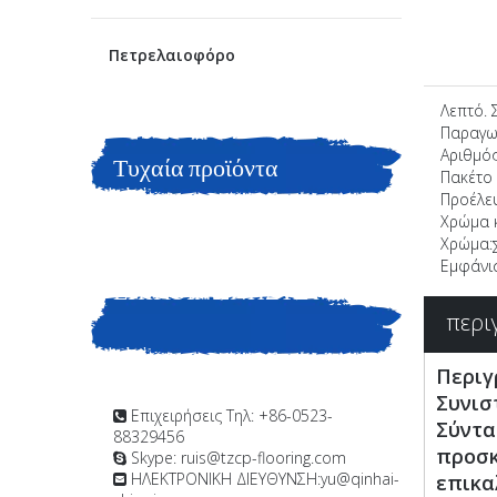
Πετρελαιοφόρο
Λεπτό. 
Παραγωγ
Αριθμός
Τυχαία προϊόντα
Πακέτο
Προέλε
Χρώμα 
Χρώμα:
Εμφάνι
ΕΠΙΚΟΙΝΩΝΗΣΤΕ ΜΑΖΙ
περι
ΜΑΣ
Περιγ
Συνισ
Επιχειρήσεις Τηλ: +86-0523-

Σύντα
88329456
προσκ
Skype: ruis@tzcp-flooring.com

ΗΛΕΚΤΡΟΝΙΚΗ ΔΙΕΥΘΥΝΣΗ:
yu@qinhai-
επικα
