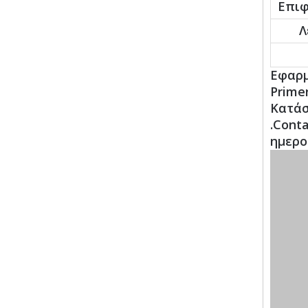
Επιφ
Λ
Εφαρμ
Prime
Κατάσ
.Cont
ημερο