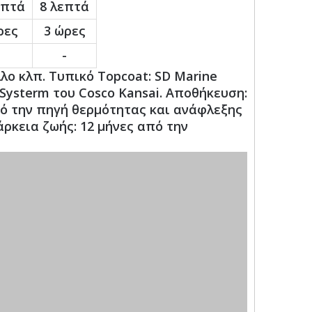
επτά
8 λεπτά
ρες
3 ώρες
-
ο κλπ. Τυπικό Topcoat: SD Marine
Systerm του Cosco Kansai. Αποθήκευση:
ό την πηγή θερμότητας και ανάφλεξης
άρκεια ζωής: 12 μήνες από την