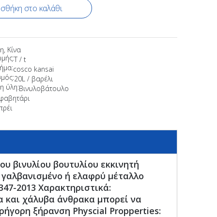
σθήκη στο καλάθι
η, Κίνα
μής:
T / t
ήμα:
cosco kansai
μός:
20L / βαρέλι
η ύλη:
Βινυλοβάτουλο
φαβητάρι
πρέι
ου βινυλίου βουτυλίου εκκινητή
ι γαλβανισμένο ή ελαφρύ μέταλλο
347-2013 Χαρακτηριστικά:
α και χάλυβα άνθρακα μπορεί να
ήγορη ξήρανση Physcial Propperties: