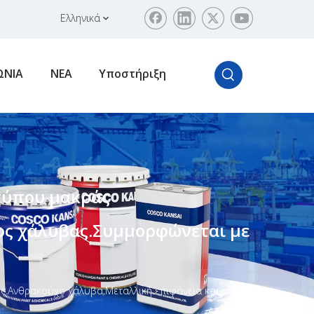
Ελληνικά
ΩΝΙΑ
ΝΕΑ
Υποστήριξη
 τύπου μακράς
ος χάλυβας.Συμμορφώνεται με
ς.Ανθρακούχο χάλυβα;Μεταλλική επιφάνεια και