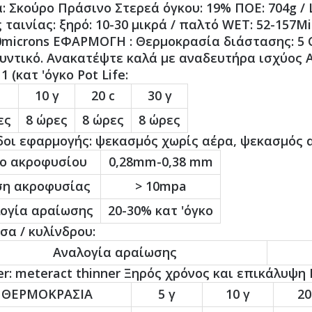
: Σκούρο Πράσινο Στερεά όγκου: 19% ΠΟΕ: 704g / L
 ταινίας: ξηρό: 10-30 μικρά / παλτό WET: 52-157M
 10microns ΕΦΑΡΜΟΓΗ : Θερμοκρασία διάστασης: 5 
υντικό. Ανακατέψτε καλά με αναδευτήρα ισχύος Α
/ 1 (κατ 'όγκο Pot Life:
10 γ
20 c
30 γ
ες
8 ώρες
8 ώρες
8 ώρες
οι εφαρμογής: ψεκασμός χωρίς αέρα, ψεκασμός αέρ
ο ακροφυσίου
0,28mm-0,38 mm
ση ακροφυσίας
> 10mpa
ογία αραίωσης
20-30% κατ 'όγκο
σα / κυλίνδρου:
Αναλογία αραίωσης
er: meteract thinner Ξηρός χρόνος και επικάλυψη I
ΘΕΡΜΟΚΡΑΣΙΑ
5 γ
10 γ
20