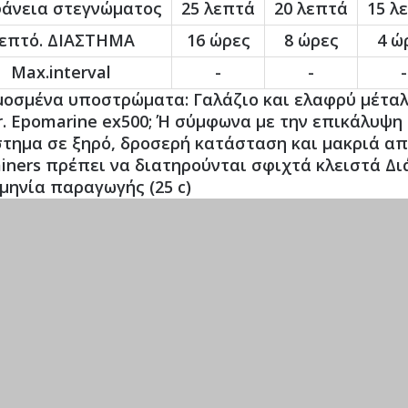
άνεια στεγνώματος
25 λεπτά
20 λεπτά
15 λ
επτό. ΔΙΑΣΤΗΜΑ
16 ώρες
8 ώρες
4 ώ
Max.interval
-
-
-
οσμένα υποστρώματα: Γαλάζιο και ελαφρύ μέταλλ
r. Epomarine ex500; Ή σύμφωνα με την επικάλυψη 
τημα σε ξηρό, δροσερή κατάσταση και μακριά απ
ainers πρέπει να διατηρούνται σφιχτά κλειστά Δι
μηνία παραγωγής (25 c)