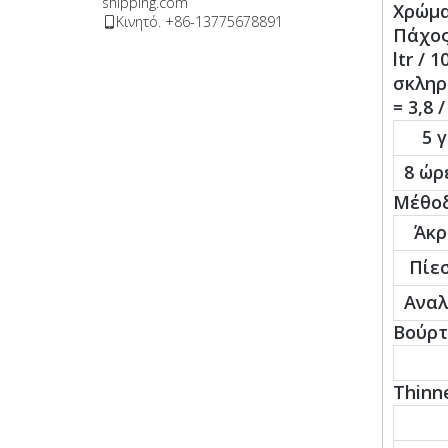
shipping.com
Χρώμα
Κινητό. +86-13775678891

Πάχος
ltr /
σκληρ
= 3,8 
5 γ
8 ώρ
Μέθοδ
Άκρ
Πίε
Αναλ
Βούρτ
Thinn