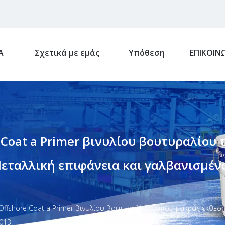
Α
Σχετικά με εμάς
Υπόθεση
ΕΠΙΚΟΙΝ
Coat a Primer βινυλίου βουτυραλίου
εταλλική επιφάνεια και γαλβανισμέν
ffshore Coat a Primer βινυλίου βουτυραλίου τύπου μακράς έκθεση
013.