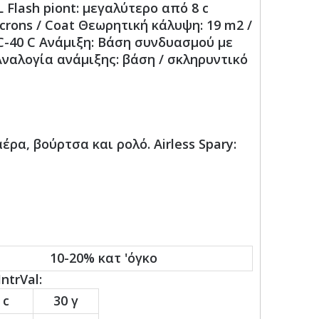
 Flash piont: μεγαλύτερο από 8 c
icrons / Coat Θεωρητική κάλυψη: 19 m2 /
C-40 C Ανάμιξη: Βάση συνδυασμού με
ναλογία ανάμιξης: βάση / σκληρυντικό
α, βούρτσα και ρολό. Airless Spary:
10-20% κατ 'όγκο
ntrVal:
 c
30 γ