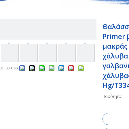
Θαλάσσι
Primer 
μακράς
χάλυβα
γαλβαν
τε το στο:
χάλυβα
Hg/T33
Ποσότητα: