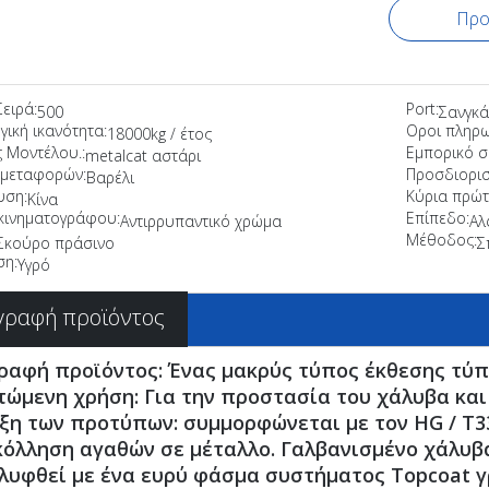
Προ
Σειρά:
Port:
500
Σανγκά
ική ικανότητα:
Οροι πληρω
18000kg / έτος
 Μοντέλου.:
Εμπορικό σ
metalcat αστάρι
 μεταφορών:
Προσδιορισ
Βαρέλι
υση:
Κύρια πρώτ
Κίνα
κινηματογράφου:
Επίπεδο:
Αντιρρυπαντικό χρώμα
Αλ
Μέθοδος:
Σκούρο πράσινο
Σ
ση:
Υγρό
γραφή προϊόντος
ραφή προϊόντος: Ένας μακρύς τύπος έκθεσης τύπ
τώμενη χρήση: Για την προστασία του χάλυβα κα
ξη των προτύπων: συμμορφώνεται με τον HG / T3
όλληση αγαθών σε μέταλλο. Γαλβανισμένο χάλυβ
λυφθεί με ένα ευρύ φάσμα συστήματος Topcoat γρ