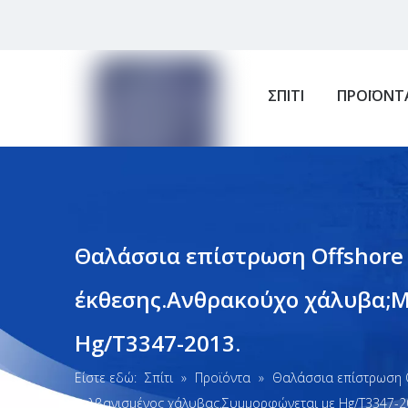
ΣΠΙΤΙ
ΠΡΟΪΟΝΤ
Θαλάσσια επίστρωση Offshore 
έκθεσης.Ανθρακούχο χάλυβα;Μ
Hg/T3347-2013.
Είστε εδώ:
Σπίτι
»
Προϊόντα
»
Θαλάσσια επίστρωση O
γαλβανισμένος χάλυβας.Συμμορφώνεται με Hg/T3347-2