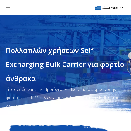
Ελληνικά
Πολλαπλών χρήσεων Self
Excharging Bulk Carrier για φορτίο
άνθρακα
Είστε εδώ:
Σπίτι
»
Προϊόντα
»
Πλοίο μεταφοράς χύδην
φορτίου
»
Πολλαπλών χρήσεων Self Excharging Bulk Carrier
για φορτίο άνθρακα