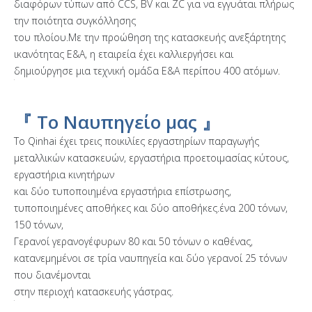
διαφόρων τύπων από CCS, BV και ZC για να εγγυάται πλήρως
την ποιότητα συγκόλλησης
του πλοίου.Με την προώθηση της κατασκευής ανεξάρτητης
ικανότητας Ε&Α, η εταιρεία έχει καλλιεργήσει και
δημιούργησε μια τεχνική ομάδα Ε&Α περίπου 400 ατόμων.
『 Το Ναυπηγείο μας 』
Το Qinhai έχει τρεις ποικιλίες εργαστηρίων παραγωγής
μεταλλικών κατασκευών, εργαστήρια προετοιμασίας κύτους,
εργαστήρια κινητήρων
και δύο τυποποιημένα εργαστήρια επίστρωσης,
τυποποιημένες αποθήκες και δύο αποθήκες.ένα 200 τόνων,
150 τόνων,
Γερανοί γερανογέφυρων 80 και 50 τόνων ο καθένας,
κατανεμημένοι σε τρία ναυπηγεία και δύο γερανοί 25 τόνων
που διανέμονται
στην περιοχή κατασκευής γάστρας.