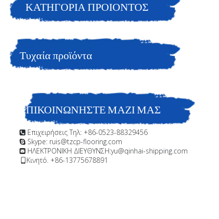
ΚΑΤΗΓΟΡΙΑ ΠΡΟΙΟΝΤΟΣ
Τυχαία προϊόντα
ΕΠΙΚΟΙΝΩΝΗΣΤΕ ΜΑΖΙ ΜΑΣ
Επιχειρήσεις Τηλ: +86-0523-88329456

Skype: ruis@tzcp-flooring.com

ΗΛΕΚΤΡΟΝΙΚΗ ΔΙΕΥΘΥΝΣΗ:
yu@qinhai-shipping.com

Κινητό. +86-13775678891
