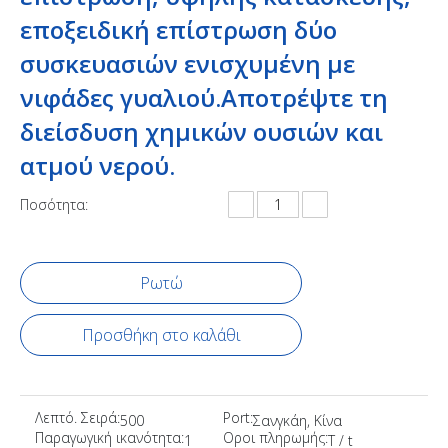
εποξειδική επίστρωση δύο
συσκευασιών ενισχυμένη με
νιφάδες γυαλιού.Αποτρέψτε τη
διείσδυση χημικών ουσιών και
ατμού νερού.
Ποσότητα:
Ρωτώ
Προσθήκη στο καλάθι
Λεπτό. Σειρά:
Port:
500
Σανγκάη, Κίνα
Παραγωγική ικανότητα:
Οροι πληρωμής:
1
T / t