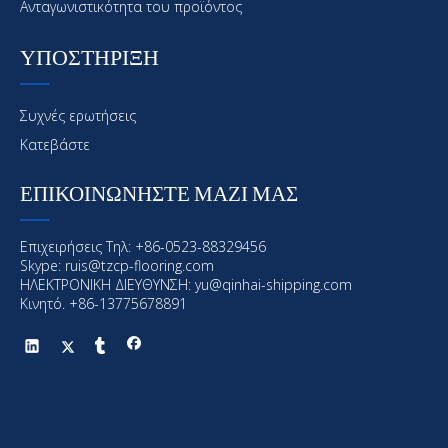
Ανταγωνιστικότητα του προϊόντος
ΥΠΟΣΤΗΡΙΞΗ
Προηγούμενος:
Συχνές ερωτήσεις
Επόμενο:
Κατεβάστε
ΕΠΙΚΟΙΝΩΝΗΣΤΕ ΜΑΖΙ ΜΑΣ
Θαλάσσια επίστρωση
Offshore επίστρωση
Θαλάσσια και υπεράκτιες επικάλυψη
Επιχειρήσεις Τηλ: +86-0523-88329456
Skype: ruis@tzcp-flooring.com
ΗΛΕΚΤΡΟΝΙΚΗ ΔΙΕΥΘΥΝΣΗ:
yu@qinhai-shipping.com
Κινητό. +86-13775678891