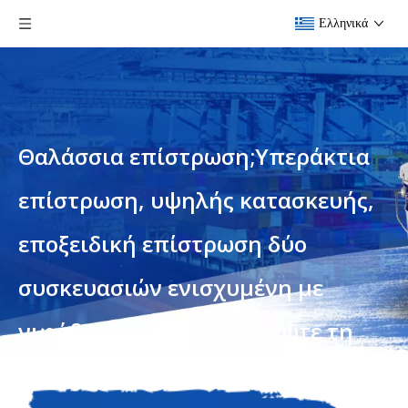
Ελληνικά
Θαλάσσια επίστρωση;Υπεράκτια
επίστρωση, υψηλής κατασκευής,
εποξειδική επίστρωση δύο
συσκευασιών ενισχυμένη με
νιφάδες γυαλιού.Αποτρέψτε τη
διείσδυση χημικών ουσιών και