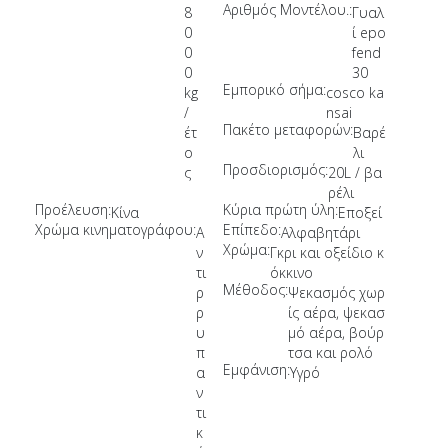
Αριθμός Μοντέλου.:
8
Γυαλ
0
ί epo
0
fend
0
30
Εμπορικό σήμα:
kg
cosco ka
/
nsai
Πακέτο μεταφορών:
έτ
Βαρέ
ο
λι
Προσδιορισμός:
ς
20L / βα
ρέλι
Προέλευση:
Κύρια πρώτη ύλη:
Κίνα
Εποξεί
Χρώμα κινηματογράφου:
Επίπεδο:
Α
Αλφαβητάρι
Χρώμα:
ν
Γκρι και οξείδιο κ
τι
όκκινο
Μέθοδος:
ρ
Ψεκασμός χωρ
ρ
ίς αέρα, ψεκασ
υ
μό αέρα, βούρ
π
τσα και ρολό
Εμφάνιση:
α
Υγρό
ν
τι
κ