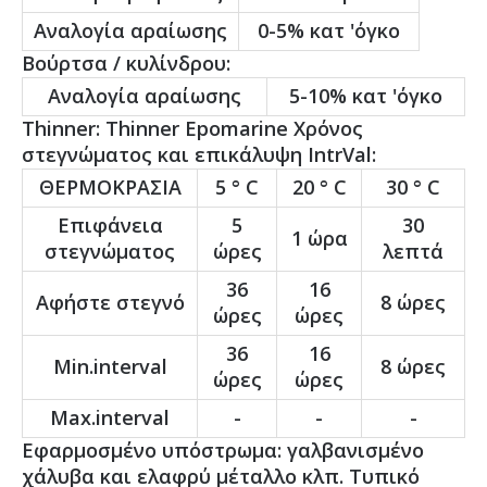
Αναλογία αραίωσης
0-5% κατ 'όγκο
Βούρτσα / κυλίνδρου:
Αναλογία αραίωσης
5-10% κατ 'όγκο
Thinner: Thinner Epomarine Χρόνος
στεγνώματος και επικάλυψη IntrVal:
ΘΕΡΜΟΚΡΑΣΙΑ
5 ° C
20 ° C
30 ° C
Επιφάνεια
5
30
1 ώρα
στεγνώματος
ώρες
λεπτά
36
16
Αφήστε στεγνό
8 ώρες
ώρες
ώρες
36
16
Min.interval
8 ώρες
ώρες
ώρες
Max.interval
-
-
-
Εφαρμοσμένο υπόστρωμα: γαλβανισμένο
χάλυβα και ελαφρύ μέταλλο κλπ. Τυπικό