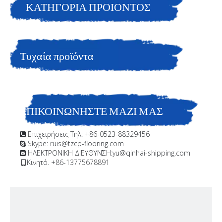
ατμού νερού.
ΚΑΤΗΓΟΡΙΑ ΠΡΟΙΟΝΤΟΣ
Είστε εδώ:
Σπίτι
»
Προϊόντα
»
Θαλάσσια
επίστρωση;Υπεράκτια επίστρωση, υψηλής κατασκευής,
Τυχαία προϊόντα
εποξειδική επίστρωση δύο συσκευασιών ενισχυμένη με
νιφάδες γυαλιού.Αποτρέψτε τη διείσδυση χημικών ουσιών και
ατμού νερού.
ΕΠΙΚΟΙΝΩΝΗΣΤΕ ΜΑΖΙ ΜΑΣ
Επιχειρήσεις Τηλ: +86-0523-88329456

Skype: ruis@tzcp-flooring.com

ΗΛΕΚΤΡΟΝΙΚΗ ΔΙΕΥΘΥΝΣΗ:
yu@qinhai-shipping.com

Κινητό. +86-13775678891
