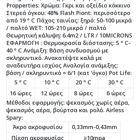
Propperties: Χρώμα: Γκρι και οξείδιο κόκκινο
Στερεά όγκου: 48% Flash Piont: περισσότερο
από 19 ° C Πάχος ταινίας: ξηρό: 50-100 μικρά
/ παλτό WET: 105-210 μικρά / παλτό
Θεωρητική κάλυψη: 6.4m2 / LTR / 10MICRONS
ΕΦΑΡΜΟΓΗ : Θερμοκρασία διάστασης: 5 ° C-
40 ° C Ανάμιξη: Βάση συνδυασμού με
σκληρυντικό. Ανακατέψτε καλά με
αναδευτήρα ισχύος Αναλογία ανάμιξης:
βάση / σκληρυντικό = 6/1 (κατ 'όγκο) Pot Life:
5 ° C
10 ° C
20 ° C
30 ° C
16 ώρες
12 ώρες
8 ώρες
6 ώρες
Μέθοδοι εφαρμογής: ψεκασμός χωρίς αέρα,
ψεκασμός αέρα, βούρτσα και ρολό. Airless
Spary:
Άκρο ακροφυσίου
0,33mm-0,43mm
Πίεση ακροφυσίας
≥10mpa