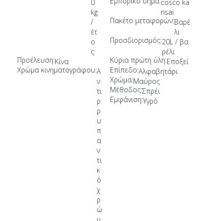
Εμπορικό σήμα:
0
cosco ka
kg
nsai
Πακέτο μεταφορών:
/
Βαρέ
έτ
λι
Προσδιορισμός:
ο
20L / βα
ς
ρέλι
Προέλευση:
Κύρια πρώτη ύλη:
Κίνα
Εποξεί
Χρώμα κινηματογράφου:
Επίπεδο:
Α
Αλφαβητάρι
Χρώμα:
ν
Μαύρος
Μέθοδος:
τι
Σπρέι
Εμφάνιση:
ρ
Υγρό
ρ
υ
π
α
ν
τι
κ
ό
χ
ρ
ώ
μ