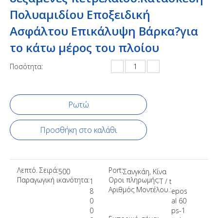
Πολυαμιδίου Εποξειδική
Ασφάλτου Επικάλυψη Βάρκα?για
το κάτω μέρος του πλοίου
Ποσότητα:
Ρωτώ
Προσθήκη στο καλάθι
Λεπτό. Σειρά:
Port:
500
Σανγκάη, Κίνα
Παραγωγική ικανότητα:
Οροι πληρωμής:
1
T / t
Αριθμός Μοντέλου.:
8
epos
0
al 60
0
ps-1