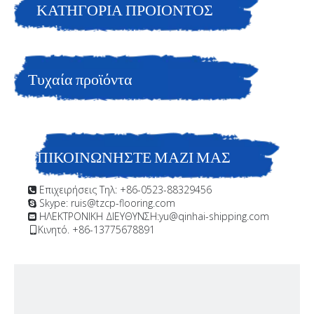
ΚΑΤΗΓΟΡΙΑ ΠΡΟΙΟΝΤΟΣ
Ασφάλτου Επικάλυψη Βάρκα?για το κάτω μέρος του πλοίου
Τυχαία προϊόντα
ΕΠΙΚΟΙΝΩΝΗΣΤΕ ΜΑΖΙ ΜΑΣ
Επιχειρήσεις Τηλ: +86-0523-88329456

Skype: ruis@tzcp-flooring.com

ΗΛΕΚΤΡΟΝΙΚΗ ΔΙΕΥΘΥΝΣΗ:
yu@qinhai-shipping.com

Κινητό. +86-13775678891
