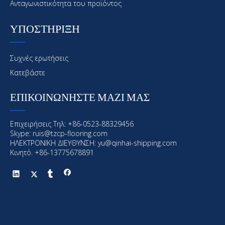
Ανταγωνιστικότητα του προϊόντος
ΥΠΟΣΤΗΡΙΞΗ
Συχνές ερωτήσεις
Κατεβάστε
ΕΠΙΚΟΙΝΩΝΗΣΤΕ ΜΑΖΙ ΜΑΣ
Προηγούμενος:
Επιχειρήσεις Τηλ: +86-0523-88329456
Επόμενο:
Skype: ruis@tzcp-flooring.com
ΗΛΕΚΤΡΟΝΙΚΗ ΔΙΕΥΘΥΝΣΗ:
yu@qinhai-shipping.com
Κινητό. +86-13775678891
Θαλάσσια επίστρωση
Offshore επίστρωση
Θαλάσσια και υπεράκτιες επικάλυψη