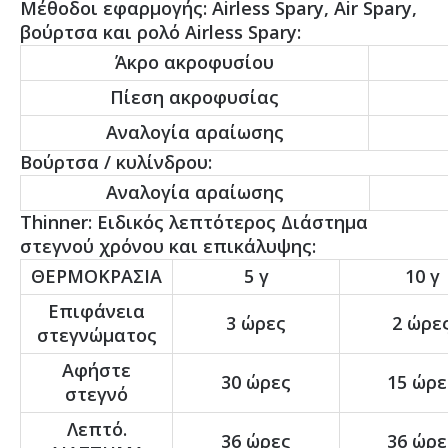
Μέθοδοι εφαρμογής: Airless Spary, Air Spary,
βούρτσα και ρολό Airless Spary:
Άκρο ακροφυσίου
Πίεση ακροφυσίας
Αναλογία αραίωσης
Βούρτσα / κυλίνδρου:
Αναλογία αραίωσης
Thinner: Ειδικός λεπτότερος Διάστημα
στεγνού χρόνου και επικάλυψης:
ΘΕΡΜΟΚΡΑΣΙΑ
5 γ
10 γ
Επιφάνεια
3 ώρες
2 ώρε
στεγνώματος
Αφήστε
30 ώρες
15 ώρε
στεγνό
Λεπτό.
36 ώρες
36 ώρε