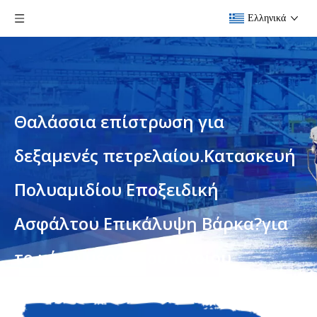
Ελληνικά
Θαλάσσια επίστρωση για
δεξαμενές πετρελαίου.Κατασκευή
Πολυαμιδίου Εποξειδική
Ασφάλτου Επικάλυψη Βάρκα?για
το κάτω μέρος του πλοίου
Είστε εδώ:
Σπίτι
»
Προϊόντα
»
Θαλάσσια επίστρωση για
δεξαμενές πετρελαίου.Κατασκευή Πολυαμιδίου Εποξειδική