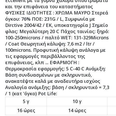
Eccellent με τα γυμνά χάλυβα υποστρώματα
και την επιφάνεια του καταστήματος
ΦΥΣΙΚΕΣ ΙΔΙΟΤΗΤΕΣ : ΧΡΩΜΑ ΜΑΥΡΟ Στερεά
όγκου: 76% ΠΟΕ: 231G / L, Συμφωνία με
Dirctive 2004/42 / ΕΚ, υποκατηγορία J Σημείο
φλας: Μεγαλύτερη 20 C Πάχος ταινίας: ξηρό:
100-250microns / παλτό WET: 131-329Microns
/ Coat Θεωρητική κάλυψη: 7,6 m2 / ltr /
100microns. Προφυτική κάλυψη ανάλογα με
τις εφαρμογές περιβάλλοντος της
επιφάνειας, κλπ ... ΕΦΑΡΜΟΓΗ :
Θερμοκρασία εφαρμογής: 5 C-40 C Ανάμιξη:
Βάση συνδυασμένων με σκληρυντικό,
ανακατέψτε καλά με αναδευτήρα ισχύος
Αναλογία ανάμιξης: βάση / σκληρυντικό = 7,3
/ 1 (κατ 'όγκο) Pot Life:
5 γ
10 γ
16 ώρες
14 ώρες