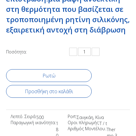
στη θερμότητα που βασίζεται σε
τροποποιημένη ρητίνη σιλικόνης,
εξαιρετική αντοχή στη διάβρωση
Ποσότητα:
Ρωτώ
Προσθήκη στο καλάθι
Λεπτό. Σειρά:
Port:
500
Σανγκάη, Κίνα
Παραγωγική ικανότητα:
Οροι πληρωμής:
1
T / t
Αριθμός Μοντέλου.:
8
Ther
0
mo 3