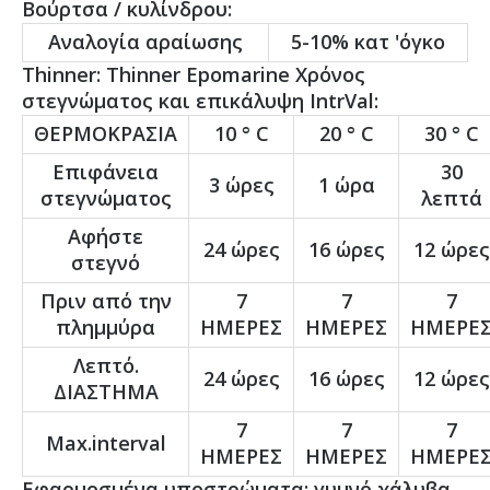
Βούρτσα / κυλίνδρου:
Αναλογία αραίωσης
5-10% κατ 'όγκο
Thinner: Thinner Epomarine Χρόνος
στεγνώματος και επικάλυψη IntrVal:
ΘΕΡΜΟΚΡΑΣΙΑ
10 ° C
20 ° C
30 ° C
Επιφάνεια
30
3 ώρες
1 ώρα
στεγνώματος
λεπτά
Αφήστε
24 ώρες
16 ώρες
12 ώρες
στεγνό
Πριν από την
7
7
7
πλημμύρα
ΗΜΕΡΕΣ
ΗΜΕΡΕΣ
ΗΜΕΡΕ
Λεπτό.
24 ώρες
16 ώρες
12 ώρες
ΔΙΑΣΤΗΜΑ
7
7
7
Max.interval
ΗΜΕΡΕΣ
ΗΜΕΡΕΣ
ΗΜΕΡΕ
Εφαρμοσμένα υποστρώματα: γυμνό χάλυβα.