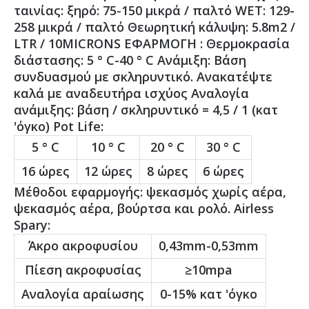
ταινίας: ξηρό: 75-150 μικρά / παλτό WET: 129-
258 μικρά / παλτό Θεωρητική κάλυψη: 5.8m2 /
LTR / 10MICRONS ΕΦΑΡΜΟΓΗ : Θερμοκρασία
διάστασης: 5 ° C-40 ° C Ανάμιξη: Βάση
συνδυασμού με σκληρυντικό. Ανακατέψτε
καλά με αναδευτήρα ισχύος Αναλογία
ανάμιξης: βάση / σκληρυντικό = 4,5 / 1 (κατ
'όγκο) Pot Life:
5 ° C
10 ° C
20 ° C
30 ° C
16 ώρες
12 ώρες
8 ώρες
6 ώρες
Μέθοδοι εφαρμογής: ψεκασμός χωρίς αέρα,
ψεκασμός αέρα, βούρτσα και ρολό. Airless
Spary:
Άκρο ακροφυσίου
0,43mm-0,53mm
Πίεση ακροφυσίας
≥10mpa
Αναλογία αραίωσης
0-15% κατ 'όγκο