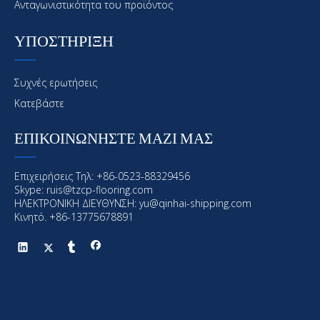
Ανταγωνιστικότητα του προϊόντος
ΥΠΟΣΤΗΡΙΞΗ
Συχνές ερωτήσεις
Κατεβάστε
ΕΠΙΚΟΙΝΩΝΗΣΤΕ ΜΑΖΙ ΜΑΣ
Προηγούμενος:
Επιχειρήσεις Τηλ: +86-0523-88329456
Επόμενο:
Skype: ruis@tzcp-flooring.com
ΗΛΕΚΤΡΟΝΙΚΗ ΔΙΕΥΘΥΝΣΗ:
yu@qinhai-shipping.com
Κινητό. +86-13775678891
Θαλάσσια επίστρωση
Offshore επίστρωση
Θαλάσσια και υπεράκτιες επικάλυψη