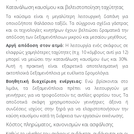
Κατανάλωση καυσίμου και βελτιστοποίηση ταχύτητας
Τα καύσιμα είναι η μεγαλύτερη λειτουργική δαπάνη για
οποιοδήποτε θαλάσσιο ταξίδι. Τα σύγχρονα σχέδια γάστρας
και οι τεχνολογίες κινητήρων έχουν βελτιώσει δραματικά την
απόδοση των δεξαμενόπλοιων μικρού και μεσαίου μεγέθους.
Αργή απόδοση στον ατμό:
Η λειτουργία ενός σκάφους σε
ελαφρώς χαμηλότερες ταχύτητες (π.χ. 10 κόμβους αντί για 12)
μπορεί να μειώσει την κατανάλωση καυσίμου έως και 30%.
Αυτή η πρακτική είναι εξαιρετικά αποτελεσματική για
ακτοπλοϊκά δεξαμενόπλοια με ευέλικτα δρομολόγια.
Βοηθητική διαχείριση ενέργειας:
Ενώ βρίσκονται στο
λιμάνι, τα δεξαμενόπλοια πρέπει να λειτουργούν με
γεννήτριες για να τροφοδοτούν τις αντλίες φορτίου τους. Τα
αποδοτικά σκάφη χρησιμοποιούν γεννήτριες άξονα ή
συνδέσεις ισχύος στην ξηρά για να ελαχιστοποιήσουν την
καύση καυσίμου κατά τη διάρκεια των εργασιών εκκένωσης.
Κόστος πληρώματος, κανονισμών και ασφάλισης
Καθώς το μέγεθος του σκάφους αυξάνεται, αυξάνονται και οι