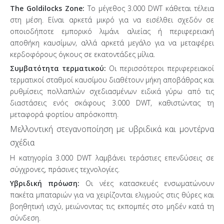
The Goldilocks Zone:
Το μέγεθος 3.000 DWT κάθεται τέλεια
στη μέση. Είναι αρκετά μικρό για να εισέλθει σχεδόν σε
οποιοδήποτε εμπορικό λιμάνι αλιείας ή περιφερειακή
αποθήκη καυσίμων, αλλά αρκετά μεγάλο για να μεταφέρει
κερδοφόρους όγκους σε εκατοντάδες μίλια.
Συμβατότητα τερματικού:
Οι περισσότεροι περιφερειακοί
τερματικοί σταθμοί καυσίμου διαθέτουν μήκη αποβάθρας και
ρυθμίσεις πολλαπλών σχεδιασμένων ειδικά γύρω από τις
διαστάσεις ενός σκάφους 3.000 DWT, καθιστώντας τη
μεταφορά φορτίου απρόσκοπτη.
Μελλοντική στεγανοποίηση με υβριδικά και μοντέρνα
σχέδια
Η κατηγορία 3.000 DWT λαμβάνει τεράστιες επενδύσεις σε
σύγχρονες, πράσινες τεχνολογίες.
Υβριδική πρόωση:
Οι νέες κατασκευές ενσωματώνουν
πακέτα μπαταριών για να χειρίζονται ελιγμούς στις θύρες και
βοηθητική ισχύ, μειώνοντας τις εκπομπές στο μηδέν κατά τη
σύνδεση.