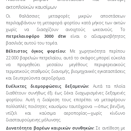
ακτοπλοϊκών καυσίμων
Οι θαλάσσιες μεταφορές μικρών αποστάσεων
περιλαμβάνουν τη μεταφορά φορτίου κατά μήκος των ακτών
χωρίς να διασχίζουν ανοιχτούς ωκεανούς. Το
πετρελαιοφόρο 3000 dtw
είναι ο αδιαμφισβήτητος
βασιλιάς αυτού του τομέα.
Βέλτιστος όγκος φορτίου:
Με χωρητικότητα περίπου
22.000 βαρελιών πετρελαίου, αυτό το σκάφος μπορεί εύκολα
να προμηθεύει μεσαίου μεγέθους περιφερειακούς
τερματικούς σταθμούς διανομής, βιομηχανικές εγκαταστάσεις
και δευτερεύοντα αεροδρόμια.
Ευέλικτες διαμορφώσεις δεξαμενών:
Αυτά τα πλοία
διαθέτουν συνήθως έξι έως δέκα διαχωρισμένες δεξαμενές
φορτίου. Αυτή η διαίρεση τους επιτρέπει να μεταφέρουν
πολλαπλές ποιότητες καυσίμου ταυτόχρονα —όπως βενζίνη,
ντίζελ και καύσιμα αεροπορίας—χωρίς κίνδυνο
διασταυρούμενης μόλυνσης.
Δυνατότητα βαρέων καιρικών συνθηκών:
Σε αντίθεση με