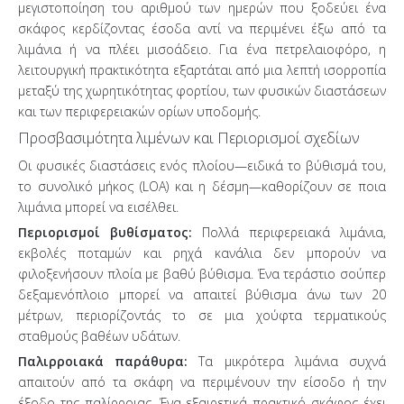
μεγιστοποίηση του αριθμού των ημερών που ξοδεύει ένα
σκάφος κερδίζοντας έσοδα αντί να περιμένει έξω από τα
λιμάνια ή να πλέει μισοάδειο. Για ένα πετρελαιοφόρο, η
λειτουργική πρακτικότητα εξαρτάται από μια λεπτή ισορροπία
μεταξύ της χωρητικότητας φορτίου, των φυσικών διαστάσεων
και των περιφερειακών ορίων υποδομής.
Προσβασιμότητα λιμένων και Περιορισμοί σχεδίων
Οι φυσικές διαστάσεις ενός πλοίου—ειδικά το βύθισμά του,
το συνολικό μήκος (LOA) και η δέσμη—καθορίζουν σε ποια
λιμάνια μπορεί να εισέλθει.
Περιορισμοί βυθίσματος:
Πολλά περιφερειακά λιμάνια,
εκβολές ποταμών και ρηχά κανάλια δεν μπορούν να
φιλοξενήσουν πλοία με βαθύ βύθισμα. Ένα τεράστιο σούπερ
δεξαμενόπλοιο μπορεί να απαιτεί βύθισμα άνω των 20
μέτρων, περιορίζοντάς το σε μια χούφτα τερματικούς
σταθμούς βαθέων υδάτων.
Παλιρροιακά παράθυρα:
Τα μικρότερα λιμάνια συχνά
απαιτούν από τα σκάφη να περιμένουν την είσοδο ή την
έξοδο της παλίρροιας. Ένα εξαιρετικά πρακτικό σκάφος έχει