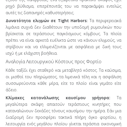
ρηχό βύθισμα, επιτρέποντάς του να παρακάμψει εντελώς
αυτές τις δαπανηρές καθυστερήσεις.
Δυνατότητα ελιγμών σε Tight Harbors:
Τα περιφερειακά
λιμάνια συχνά δεν διαθέτουν την υποδομή ρυμουλκών που
βρίσκεται σε τεράστιους παγκόσμιους κόμβους. Τα πλοία
πρέπει να είναι αρκετά ευέλικτα ώστε να κάνουν ελιγμούς, να
στρίβουν και να ελλιμενίζονται με ασφάλεια με δική τους
ισχύ ή με ελάχιστη βοήθεια.
Αναλογία Λειτουργικού Κόστους προς Φορτίο
Κάθε ταξίδι έχει σταθερό και μεταβλητό κόστος. Τα καύσιμα,
οι μισθοί του πληρώματος, τα λιμενικά τέλη και η ασφάλιση
συσσωρεύονται κάθε μέρα, είτε το πλοίο είναι γεμάτο είτε
άδειο.
Κλίμακες κατανάλωσης καυσίμου γρήγορα:
Τα
μεγαλύτερα σκάφη απαιτούν τεράστιους κινητήρες που
καταναλώνουν δεκάδες τόνους καυσίμου την ημέρα. Εάν μια
διαδρομή δεν προσφέρει τακτικά πλήρη όγκο φορτίου, η
λειτουργία ενός μεγάλου πλοίου γίνεται τεράστια οικονομική