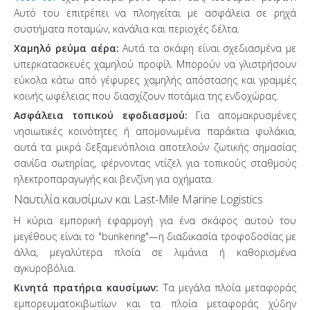
Αυτό του επιτρέπει να πλοηγείται με ασφάλεια σε ρηχά
συστήματα ποταμών, κανάλια και περιοχές δέλτα.
Χαμηλό ρεύμα αέρα:
Αυτά τα σκάφη είναι σχεδιασμένα με
υπερκατασκευές χαμηλού προφίλ. Μπορούν να γλιστρήσουν
εύκολα κάτω από γέφυρες χαμηλής απόστασης και γραμμές
κοινής ωφέλειας που διασχίζουν ποτάμια της ενδοχώρας.
Ασφάλεια τοπικού εφοδιασμού:
Για απομακρυσμένες
νησιωτικές κοινότητες ή απομονωμένα παράκτια φυλάκια,
αυτά τα μικρά δεξαμενόπλοια αποτελούν ζωτικής σημασίας
σανίδα σωτηρίας, φέρνοντας ντίζελ για τοπικούς σταθμούς
ηλεκτροπαραγωγής και βενζίνη για οχήματα.
Ναυτιλία καυσίμων και Last-Mile Marine Logistics
Η κύρια εμπορική εφαρμογή για ένα σκάφος αυτού του
μεγέθους είναι το "bunkering"—η διαδικασία τροφοδοσίας με
άλλα, μεγαλύτερα πλοία σε λιμάνια ή καθορισμένα
αγκυροβόλια.
Κινητά πρατήρια καυσίμων:
Τα μεγάλα πλοία μεταφοράς
εμπορευματοκιβωτίων και τα πλοία μεταφοράς χύδην