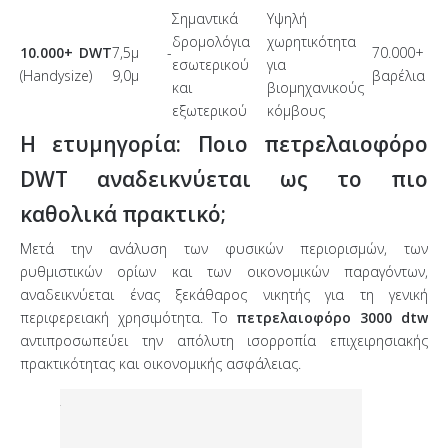
Σημαντικά
Υψηλή
δρομολόγια
χωρητικότητα
10.000+ DWT
7,5μ -
70.000+
εσωτερικού
για
(Handysize)
9,0μ
βαρέλια
και
βιομηχανικούς
εξωτερικού
κόμβους
Η ετυμηγορία: Ποιο πετρελαιοφόρο
DWT αναδεικνύεται ως το πιο
καθολικά πρακτικό;
Μετά την ανάλυση των φυσικών περιορισμών, των
ρυθμιστικών ορίων και των οικονομικών παραγόντων,
αναδεικνύεται ένας ξεκάθαρος νικητής για τη γενική
περιφερειακή χρησιμότητα. Το
πετρελαιοφόρο 3000 dtw
αντιπροσωπεύει την απόλυτη ισορροπία επιχειρησιακής
πρακτικότητας και οικονομικής ασφάλειας.