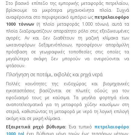
Στο βασικό επίπεδο της εμπορικής μεταφοράς πετρελαίου,
βρίσκουμε τα μικρότερα μηχανοκίνητα πλοία. Συχνά
αναφέρονται στο περιφερειακό εμπόριο ως
πετρελαιοφόρο
1000 τόννων
(ή πλοίο μεταφοράς 1.000 τόνων), αυτά τα
πλοία διαδραματίζουν απαραίτητο ρόλο στις εξειδικευμένες
αγορές. Αν και δεν διαθέτουν τη μαζική κλίμακα των
ωκεανοφόρων δεξαμενόπλοιων, προσφέρουν απαράμιλλη
πρόσβαση σε γεωγραφικές τοποθεσίες στις οποίες τα
μεγαλύτερα σκάφη δεν μπορούν να ονειρεύονται να
φτάσουν.
Πλοήγηση σε ποτάμι, εκβολές και ρηχά νερά
Πολλές κοινότητες της ενδοχώρας και βιομηχανικές
εγκαταστάσεις βασίζονται σε πλωτές οδούς για τον
εφοδιασμό τους με καύσιμα. Τα μεγάλα φορτηγά είναι
αναποτελεσματικά για τη μεταφορά χύδην καυσίμων στη
στεριά, καθιστώντας τη μεταφορά με νερό τη λογική επιλογή
ακόμη και σε μικρή κλίμακα.
Εξαιρετικά ρηχό βύθισμα:
Ένα τυπικό
πετρελαιοφόρο
1000 tol
έχει βύθισμα μόνο τριών έως τεσσάρων μέτρων.