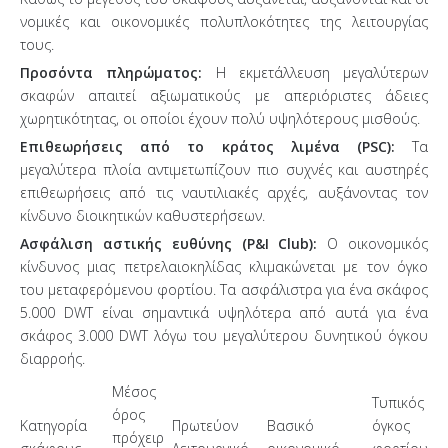
νομικές και οικονομικές πολυπλοκότητες της λειτουργίας
τους.
Προσόντα πληρώματος:
Η εκμετάλλευση μεγαλύτερων
σκαφών απαιτεί αξιωματικούς με απεριόριστες άδειες
χωρητικότητας, οι οποίοι έχουν πολύ υψηλότερους μισθούς.
Επιθεωρήσεις από το κράτος λιμένα (PSC):
Τα
μεγαλύτερα πλοία αντιμετωπίζουν πιο συχνές και αυστηρές
επιθεωρήσεις από τις ναυτιλιακές αρχές, αυξάνοντας τον
κίνδυνο διοικητικών καθυστερήσεων.
Ασφάλιση αστικής ευθύνης (P&I Club):
Ο οικονομικός
κίνδυνος μιας πετρελαιοκηλίδας κλιμακώνεται με τον όγκο
του μεταφερόμενου φορτίου. Τα ασφάλιστρα για ένα σκάφος
5.000 DWT είναι σημαντικά υψηλότερα από αυτά για ένα
σκάφος 3.000 DWT λόγω του μεγαλύτερου δυνητικού όγκου
διαρροής.
Μέσος
Τυπικός
όρος
Κατηγορία
Πρωτεύον
Βασικό
όγκος
πρόχειρ