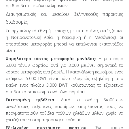
αριθμό δευτερευόντων λιμανιών.
Διανησιωτικές και μεσαίου βεληνεκούς παράκτιες
διαδρομές
Σε αρχιπελαγικά έθνη ή περιοχές με εκτεταμένες ακτές (όπως
η Νοτιοανατολική Ασία, η Καραϊβική ή η Μεσόγειος), οι
αποστάσεις μεταφοράς μπορεί να εκτείνονται εκατοντάδες
μίλια.
Χαμηλότερο κόστος μεταφοράς μονάδας:
Η μεταφορά
5.000 τόνων φορτίου αντί για 3.000 μειώνει σημαντικά το
κόστος μεταφοράς ανά βαρέλι. Η κατανάλωση καυσίμου ενός
σκάφους 5.000 DWT είναι μόνο ελαφρώς υψηλότερη από
εκείνη ενός πλοίου 3.000 DWT, καθιστώντας το εξαιρετικά
αποδοτικό σε καύσιμο ανά τόνο φορτίου.
Εκτεταμένη εμβέλεια:
Αυτά τα σκάφη διαθέτουν
μεγαλύτερες δεξαμενές καυσίμων, επιτρέποντάς τους να
πραγματοποιούν ταξίδια πολλών χιλιάδων μιλίων χωρίς να
χρειάζεται να σταματήσουν για καύσιμα.
Εξελιγμένα συστήματα φορτίου:
Ένα τυπικό