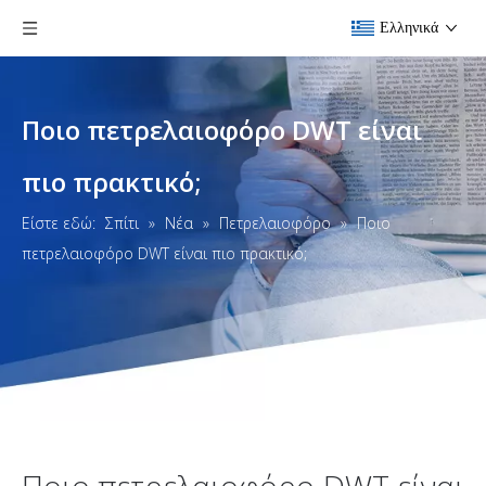
Ελληνικά
Ποιο πετρελαιοφόρο DWT είναι
πιο πρακτικό;
Είστε εδώ:
Σπίτι
»
Νέα
»
Πετρελαιοφόρο
»
Ποιο
πετρελαιοφόρο DWT είναι πιο πρακτικό;