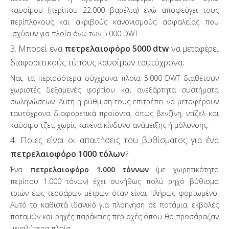
καυσίμου (περίπου 22.000 βαρέλια) ενώ αποφεύγει τους
περίπλοκους και ακριβούς κανονισμούς ασφαλείας που
ισχύουν για πλοία άνω των 5.000 DWT.
3. Μπορεί ένα
πετρελαιοφόρο 5000 dtw
να μεταφέρει
διαφορετικούς τύπους καυσίμων ταυτόχρονα;
Ναι, τα περισσότερα σύγχρονα πλοία 5.000 DWT διαθέτουν
χωριστές δεξαμενές φορτίου και ανεξάρτητα συστήματα
σωληνώσεων. Αυτή η ρύθμιση τους επιτρέπει να μεταφέρουν
ταυτόχρονα διαφορετικά προϊόντα, όπως βενζίνη, ντίζελ και
καύσιμο τζετ, χωρίς κανένα κίνδυνο ανάμειξης ή μόλυνσης.
4. Ποιες είναι οι απαιτήσεις του βυθίσματος για ένα
πετρελαιοφόρο 1000 τόλων
?
Ένα
πετρελαιοφόρο 1.000 τόννων
(με χωρητικότητα
περίπου 1.000 τόνων) έχει συνήθως πολύ ρηχό βύθισμα
τριών έως τεσσάρων μέτρων όταν είναι πλήρως φορτωμένο.
Αυτό το καθιστά ιδανικό για πλοήγηση σε ποτάμια, εκβολές
ποταμών και ρηχές παράκτιες περιοχές όπου θα προσάραζαν
μεγαλύτερα πλοία.