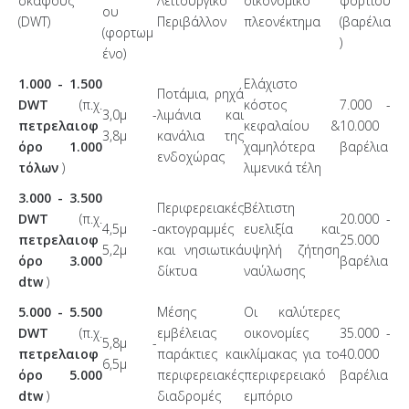
σκάφους
Λειτουργικό
οικονομικό
φορτίου
ου
(DWT)
Περιβάλλον
πλεονέκτημα
(βαρέλια
(φορτωμ
)
ένο)
1.000 - 1.500
Ελάχιστο
Ποτάμια, ρηχά
DWT
(π.χ.
κόστος
7.000 -
3,0μ -
λιμάνια και
πετρελαιοφ
κεφαλαίου &
10.000
3,8μ
κανάλια της
όρο 1.000
χαμηλότερα
βαρέλια
ενδοχώρας
τόλων
)
λιμενικά τέλη
3.000 - 3.500
Περιφερειακές
Βέλτιστη
DWT
(π.χ.
20.000 -
4,5μ -
ακτογραμμές
ευελιξία και
πετρελαιοφ
25.000
5,2μ
και νησιωτικά
υψηλή ζήτηση
όρο 3.000
βαρέλια
δίκτυα
ναύλωσης
dtw
)
5.000 - 5.500
Μέσης
Οι καλύτερες
DWT
(π.χ.
εμβέλειας
οικονομίες
35.000 -
5,8μ -
πετρελαιοφ
παράκτιες και
κλίμακας για το
40.000
6,5μ
όρο 5.000
περιφερειακές
περιφερειακό
βαρέλια
dtw
)
διαδρομές
εμπόριο