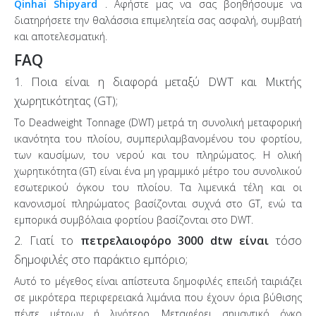
Qinhai Shipyard
. Αφήστε μας να σας βοηθήσουμε να
διατηρήσετε την θαλάσσια επιμελητεία σας ασφαλή, συμβατή
και αποτελεσματική.
FAQ
1. Ποια είναι η διαφορά μεταξύ DWT και Μικτής
χωρητικότητας (GT);
Το Deadweight Tonnage (DWT) μετρά τη συνολική μεταφορική
ικανότητα του πλοίου, συμπεριλαμβανομένου του φορτίου,
των καυσίμων, του νερού και του πληρώματος. Η ολική
χωρητικότητα (GT) είναι ένα μη γραμμικό μέτρο του συνολικού
εσωτερικού όγκου του πλοίου. Τα λιμενικά τέλη και οι
κανονισμοί πληρώματος βασίζονται συχνά στο GT, ενώ τα
εμπορικά συμβόλαια φορτίου βασίζονται στο DWT.
2. Γιατί το
πετρελαιοφόρο 3000 dtw είναι
τόσο
δημοφιλές στο παράκτιο εμπόριο;
Αυτό το μέγεθος είναι απίστευτα δημοφιλές επειδή ταιριάζει
σε μικρότερα περιφερειακά λιμάνια που έχουν όρια βύθισης
πέντε μέτρων ή λιγότερο. Μεταφέρει σημαντικό όγκο