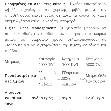
Προηγμένες επιστρώσεις κύτους:
Η χρήση επιστρώσεων
υψηλής τεχνολογίας και χαμηλής τριβής μειώνει την
οπισθέλκουσα, επιτρέποντας σε αυτά τα άλογα να καίνε
ακόμη λιγότερα καύσιμα κατά τη μεταφορά.
Digital Fleet Management:
Οι χειριστές μπορούν να
παρακολουθούν την απόδοση του κινητήρα και τα καιρικά
μοτίβα σε πραγματικό χρόνο, βελτιστοποιώντας τις
διαδρομές για να εξασφαλίσουν τη μέγιστη ασφάλεια και
απόδοση.
Κατηγορία
Κατηγορία
Κατηγορία
Μετρικός
1000 DWT
3000 DWT
5000 DWT
Εξαιρετικό
Εξαιρετικό
Προσβασιμότητα
Μέτρια (50%
(95% των
(80% των
στο λιμάνι
των θυρών)
λιμένων)
λιμένων)
Απόδοση
καυσίμου ανά
Χαμηλός
Ψηλά
Πολύ ψηλά
τόνο