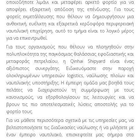
οποιοδήποτε λιμάνι και μεταφέρει αρκετό φορτίο για να
αποφέρει εξαιρετική απόδοση της επένδυσης. Για τους
φορείς εκμετάλλευσης που θέλουν να δημιουργήσουν μια
ανθεκτική, ευέλικτη και εξαιρετικά κερδοφόρα περιφερειακή
ναυτιλιακή επιχείρηση, αυτό το τμήμα είναι το λογικό μέρος
για να επικεντρωθεί.
Για τους οργανισμούς που θέλουν να πλοηγηθούν στην
πολυπλοκότητα της παγκόσμιας θαλάσσιας εφοδιαστικής και
μεταφοράς πετρελαίου, η Qinhai Shipyard είναι ένας
αξιόπιστος συνεργάτης. Ειδικευόμαστε στην παροχή
ολοκληρωμένων υπηρεσιών logistics, ναύλωσης πλοίων και
ναυτιλιακής υποστήριξης. Η έμπειρη ομάδα μας βοηθά τους
πελάτες να διαχειριστούν τη συμμόρφωση με τους
κανονισμούς, να εξορθολογίσουν τις λειτουργίες και να
βρουν τις πιο αποτελεσματικές λύσεις αποστολής για το
φορτίο τους.
Για να μάθετε περισσότερα σχετικά με τις υπηρεσίες μας, να
βελτιστοποιήσετε τις διαδικασίες ναύλωσης ή να μιλήσετε με
έναν έμπειρο ναυτιλιακό, επισκεφτείτε μας σήμερα στο