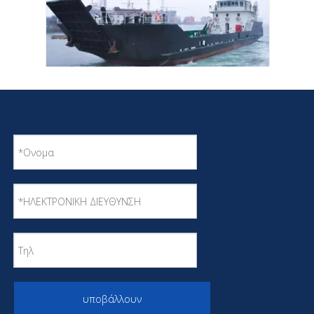
Φορτηγάκι Qinhai 2000dwt Lct με σύντομο
χρόνο ναυπήγησης
υποβάλλουν