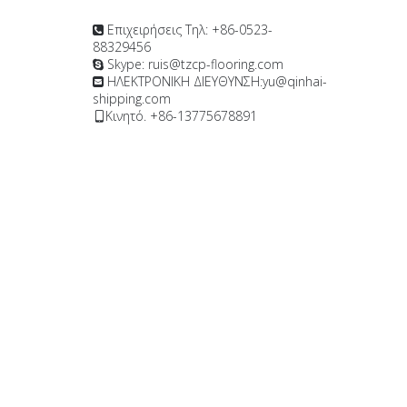
Επιχειρήσεις Τηλ: +86-0523-

88329456
Skype: ruis@tzcp-flooring.com

ΗΛΕΚΤΡΟΝΙΚΗ ΔΙΕΥΘΥΝΣΗ:
yu@qinhai-

shipping.com
Κινητό. +86-13775678891
