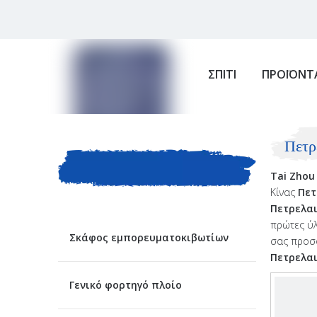
ΣΠΙΤΙ
ΠΡΟΪΟΝΤ
ΚΑΤΗΓΟΡΙΑ
Πετρ
Tai Zhou 
ΠΡΟΙΟΝΤΟΣ
Κίνας
Πετ
Πετρελα
πρώτες ύλ
Σκάφος εμπορευματοκιβωτίων
σας προσφ
Πετρελα
Γενικό φορτηγό πλοίο