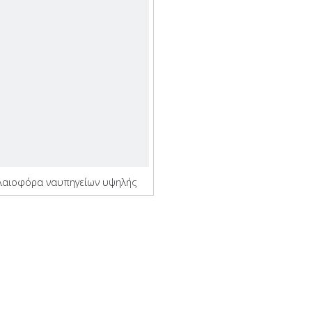
λαιοφόρα ναυπηγείων υψηλής
απόδοσης Qinhai