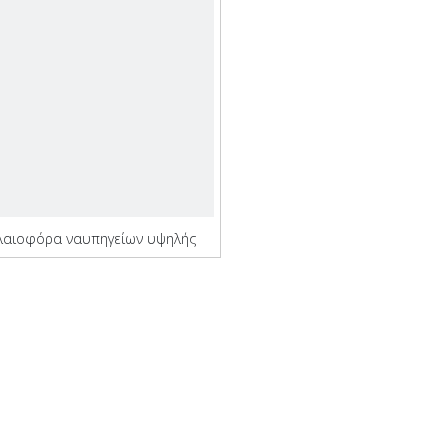
λαιοφόρα ναυπηγείων υψηλής
απόδοσης Qinhai