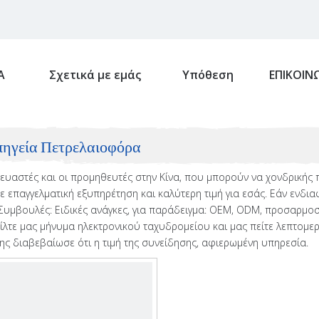
Α
Σχετικά με εμάς
Υπόθεση
ΕΠΙΚΟΙΝ
ηγεία Πετρελαιοφόρα
ευαστές και οι προμηθευτές στην Κίνα, που μπορούν να χονδρικής
 επαγγελματική εξυπηρέτηση και καλύτερη τιμή για εσάς. Εάν ενδι
 Συμβουλές: Ειδικές ανάγκες, για παράδειγμα: OEM, ODM, προσαρμοσ
είλτε μας μήνυμα ηλεκτρονικού ταχυδρομείου και μας πείτε λεπτομε
ς διαβεβαίωσε ότι η τιμή της συνείδησης, αφιερωμένη υπηρεσία.