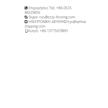
Επιχειρήσεις Τηλ: +86-0523-

88329456
Skype: ruis@tzcp-flooring.com

ΗΛΕΚΤΡΟΝΙΚΗ ΔΙΕΥΘΥΝΣΗ:
yu@qinhai-

shipping.com
Κινητό. +86-13775678891
