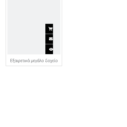
Εξαιρετικά μεγάλο δοχείο
εμπορευματοκιβωτίων
πολλαπλών χρήσεων για
μεταφορά