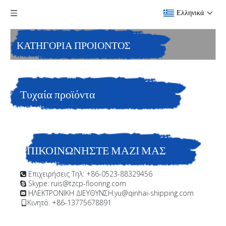
Ελληνικά
ΚΑΤΗΓΟΡΙΑ ΠΡΟΙΟΝΤΟΣ
Τυχαία προϊόντα
ΕΠΙΚΟΙΝΩΝΗΣΤΕ ΜΑΖΙ ΜΑΣ
Επιχειρήσεις Τηλ: +86-0523-88329456

Skype: ruis@tzcp-flooring.com

ΗΛΕΚΤΡΟΝΙΚΗ ΔΙΕΥΘΥΝΣΗ:
yu@qinhai-shipping.com

Κινητό. +86-13775678891
