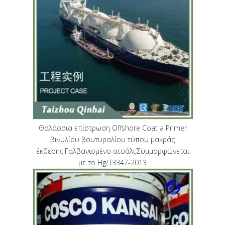
Θαλάσσια επίστρωση Offshore Coat a Primer
βινυλίου βουτυραλίου τύπου μακράς
έκθεσης.Γαλβανισμένο ατσάλι;Συμμορφώνεται
με το Hg/T3347-2013