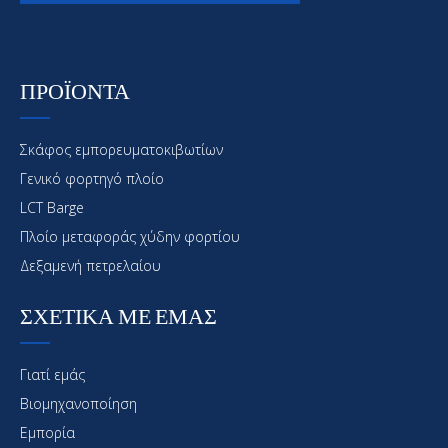
ΠΡΟΪΟΝΤΑ
Σκάφος εμπορευματοκιβωτίων
Υποστήριξη Επιθεώρησης Ναυπηγείου 3000dwt
Γενικό φορτηγό πλοίο
φορτηγού πλοίου με δεξαμενή πετρελαίου
LCT Barge
Πλοίο μεταφοράς χύδην φορτίου
Δεξαμενή πετρελαίου
ΣΧΕΤΙΚΑ ΜΕ ΕΜΑΣ
Γιατί εμάς
Βιομηχανοποίηση
Εμπορία