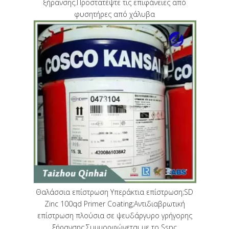
ξήρανσης.Προστατέψτε τις επιφάνειες από
φυσητήρες από χάλυβα
Θαλάσσια επίστρωση Υπεράκτια επίστρωση;SD
Zinc 100qd Primer Coating;Αντιδιαβρωτική
επίστρωση πλούσια σε ψευδάργυρο γρήγορης
ξήρανσης.Συμμορφώνεται με το Sspc