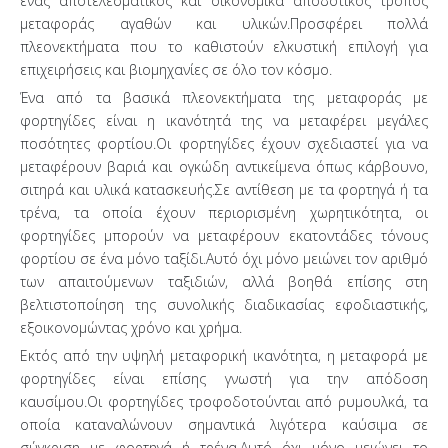
ένας αποτελεσματικός και οικονομικά αποδοτικός τρόπος
μεταφοράς αγαθών και υλικών.Προσφέρει πολλά
πλεονεκτήματα που το καθιστούν ελκυστική επιλογή για
επιχειρήσεις και βιομηχανίες σε όλο τον κόσμο.
Ένα από τα βασικά πλεονεκτήματα της μεταφοράς με
φορτηγίδες είναι η ικανότητά της να μεταφέρει μεγάλες
ποσότητες φορτίου.Οι φορτηγίδες έχουν σχεδιαστεί για να
μεταφέρουν βαριά και ογκώδη αντικείμενα όπως κάρβουνο,
σιτηρά και υλικά κατασκευής.Σε αντίθεση με τα φορτηγά ή τα
τρένα, τα οποία έχουν περιορισμένη χωρητικότητα, οι
φορτηγίδες μπορούν να μεταφέρουν εκατοντάδες τόνους
φορτίου σε ένα μόνο ταξίδι.Αυτό όχι μόνο μειώνει τον αριθμό
των απαιτούμενων ταξιδιών, αλλά βοηθά επίσης στη
βελτιστοποίηση της συνολικής διαδικασίας εφοδιαστικής,
εξοικονομώντας χρόνο και χρήμα.
Εκτός από την υψηλή μεταφορική ικανότητα, η μεταφορά με
φορτηγίδες είναι επίσης γνωστή για την απόδοση
καυσίμου.Οι φορτηγίδες τροφοδοτούνται από ρυμουλκά, τα
οποία καταναλώνουν σημαντικά λιγότερα καύσιμα σε
σύγκριση με φορτηγά ή τρένα.Αυτό όχι μόνο μειώνει το