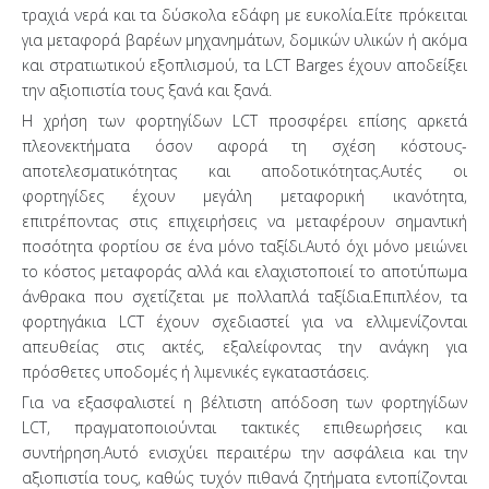
τραχιά νερά και τα δύσκολα εδάφη με ευκολία.Είτε πρόκειται
για μεταφορά βαρέων μηχανημάτων, δομικών υλικών ή ακόμα
και στρατιωτικού εξοπλισμού, τα LCT Barges έχουν αποδείξει
την αξιοπιστία τους ξανά και ξανά.
Η χρήση των φορτηγίδων LCT προσφέρει επίσης αρκετά
πλεονεκτήματα όσον αφορά τη σχέση κόστους-
αποτελεσματικότητας και αποδοτικότητας.Αυτές οι
φορτηγίδες έχουν μεγάλη μεταφορική ικανότητα,
επιτρέποντας στις επιχειρήσεις να μεταφέρουν σημαντική
ποσότητα φορτίου σε ένα μόνο ταξίδι.Αυτό όχι μόνο μειώνει
το κόστος μεταφοράς αλλά και ελαχιστοποιεί το αποτύπωμα
άνθρακα που σχετίζεται με πολλαπλά ταξίδια.Επιπλέον, τα
φορτηγάκια LCT έχουν σχεδιαστεί για να ελλιμενίζονται
απευθείας στις ακτές, εξαλείφοντας την ανάγκη για
πρόσθετες υποδομές ή λιμενικές εγκαταστάσεις.
Για να εξασφαλιστεί η βέλτιστη απόδοση των φορτηγίδων
LCT, πραγματοποιούνται τακτικές επιθεωρήσεις και
συντήρηση.Αυτό ενισχύει περαιτέρω την ασφάλεια και την
αξιοπιστία τους, καθώς τυχόν πιθανά ζητήματα εντοπίζονται