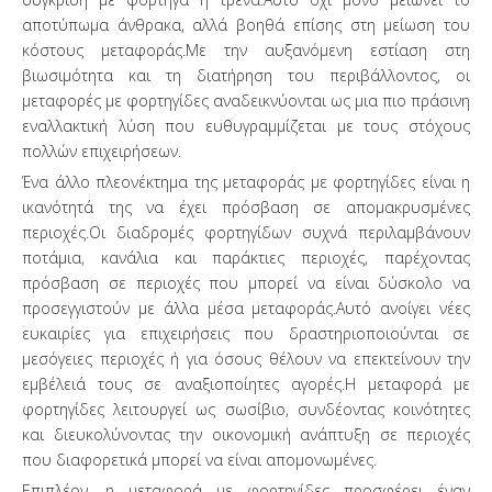
αποτύπωμα άνθρακα, αλλά βοηθά επίσης στη μείωση του
κόστους μεταφοράς.Με την αυξανόμενη εστίαση στη
βιωσιμότητα και τη διατήρηση του περιβάλλοντος, οι
μεταφορές με φορτηγίδες αναδεικνύονται ως μια πιο πράσινη
εναλλακτική λύση που ευθυγραμμίζεται με τους στόχους
πολλών επιχειρήσεων.
Ένα άλλο πλεονέκτημα της μεταφοράς με φορτηγίδες είναι η
ικανότητά της να έχει πρόσβαση σε απομακρυσμένες
περιοχές.Οι διαδρομές φορτηγίδων συχνά περιλαμβάνουν
ποτάμια, κανάλια και παράκτιες περιοχές, παρέχοντας
πρόσβαση σε περιοχές που μπορεί να είναι δύσκολο να
προσεγγιστούν με άλλα μέσα μεταφοράς.Αυτό ανοίγει νέες
ευκαιρίες για επιχειρήσεις που δραστηριοποιούνται σε
μεσόγειες περιοχές ή για όσους θέλουν να επεκτείνουν την
εμβέλειά τους σε αναξιοποίητες αγορές.Η μεταφορά με
φορτηγίδες λειτουργεί ως σωσίβιο, συνδέοντας κοινότητες
και διευκολύνοντας την οικονομική ανάπτυξη σε περιοχές
που διαφορετικά μπορεί να είναι απομονωμένες.
Επιπλέον, η μεταφορά με φορτηγίδες προσφέρει έναν