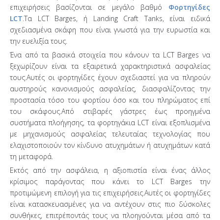
επιχειρήσεις βασίζονται σε μεγάλο βαθμό
Φορτηγίδες
LCT
.Τα LCT Barges, ή Landing Craft Tanks, είναι ειδικά
σχεδιασμένα σκάφη που είναι γνωστά για την ευρωστία και
την ευελιξία τους.
Ένα από τα βασικά στοιχεία που κάνουν τα LCT Barges να
ξεχωρίζουν είναι τα εξαιρετικά χαρακτηριστικά ασφαλείας
τους.Αυτές οι φορτηγίδες έχουν σχεδιαστεί για να πληρούν
αυστηρούς κανονισμούς ασφαλείας, διασφαλίζοντας την
προστασία τόσο του φορτίου όσο και του πληρώματος επί
του σκάφους.Από στιβαρές γάστρες έως προηγμένα
συστήματα πλοήγησης, τα φορτηγάκια LCT είναι εξοπλισμένα
με μηχανισμούς ασφαλείας τελευταίας τεχνολογίας που
ελαχιστοποιούν τον κίνδυνο ατυχημάτων ή ατυχημάτων κατά
τη μεταφορά.
Εκτός από την ασφάλεια, η αξιοπιστία είναι ένας άλλος
κρίσιμος παράγοντας που κάνει το LCT Barges την
προτιμώμενη επιλογή για τις επιχειρήσεις.Αυτές οι φορτηγίδες
είναι κατασκευασμένες για να αντέχουν στις πιο δύσκολες
συνθήκες, επιτρέποντάς τους να πλοηγούνται μέσα από τα