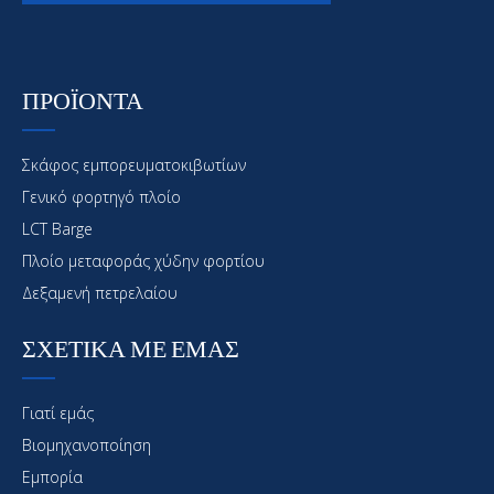
ΠΡΟΪΟΝΤΑ
Σκάφος εμπορευματοκιβωτίων
Γενικό φορτηγό πλοίο
LCT Barge
Ολοκαίνουργιο CCS Certified LCT/ Deck Barge
προς πώληση
Πλοίο μεταφοράς χύδην φορτίου
Δεξαμενή πετρελαίου
ΣΧΕΤΙΚΑ ΜΕ ΕΜΑΣ
Γιατί εμάς
Βιομηχανοποίηση
Εμπορία