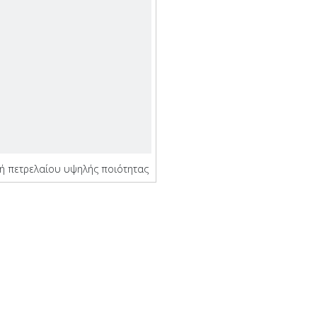
ή πετρελαίου υψηλής ποιότητας
ομο κύκλο κατασκευής για πλοίο