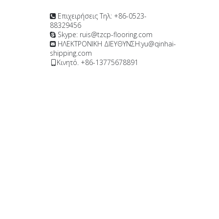
Επιχειρήσεις Τηλ: +86-0523-

88329456
Skype: ruis@tzcp-flooring.com

ΗΛΕΚΤΡΟΝΙΚΗ ΔΙΕΥΘΥΝΣΗ:
yu@qinhai-

shipping.com
Κινητό. +86-13775678891
