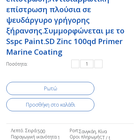
επίστρωση πλούσια σε
ψευδάργυρο γρήγορης
ξήρανσης.Συμμορφώνεται με το
Sspc Paint.SD Zinc 100qd Primer
Marine Coating
Ποσότητα:
Ρωτώ
Προσθήκη στο καλάθι
Λεπτό. Σειρά:
Port:
500
Σανγκάη, Κίνα
Παραγωγική ικανότητα:
Οροι πληρωμής:
1
T / t