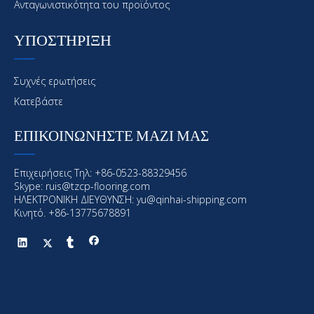
Ανταγωνιστικότητα του προϊόντος
ΥΠΟΣΤΗΡΙΞΗ
Συχνές ερωτήσεις
Κατεβάστε
ΕΠΙΚΟΙΝΩΝΗΣΤΕ ΜΑΖΙ ΜΑΣ
Προηγούμενος:
Επιχειρήσεις Τηλ: +86-0523-88329456
Επόμενο:
Skype: ruis@tzcp-flooring.com
ΗΛΕΚΤΡΟΝΙΚΗ ΔΙΕΥΘΥΝΣΗ:
yu@qinhai-shipping.com
Κινητό. +86-13775678891
Θαλάσσια επίστρωση
Offshore επίστρωση
Θαλάσσια και υπεράκτιες επικάλυψη