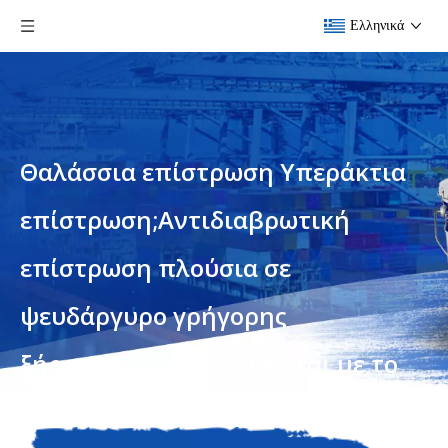
Ελληνικά
Θαλάσσια επίστρωση Υπεράκτια
επίστρωση;Αντιδιαβρωτική
επίστρωση πλούσια σε
ψευδάργυρο γρήγορης
ξήρανσης.Συμμορφώνεται με το
Sspc Paint.SD Zinc 100qd Primer