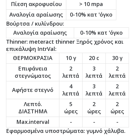
Πίεση ακροφυσίου
> 10 mpa
Αναλογία αραίωσης
0-10% κατ 'όγκο
Βούρτσα / κυλίνδρου:
Αναλογία αραίωσης
0-10% κατ 'όγκο
Thinner: meteract thinner Ξηρός χρόνος και
επικάλυψη IntrVal:
ΘΕΡΜΟΚΡΑΣΙΑ
10 γ
20 c
30 γ
Επιφάνεια
2
3
2
στεγνώματος
λεπτά
λεπτά
λεπτά
4
3
2
Αφήστε στεγνό
λεπτά
λεπτά
λεπτά
Λεπτό.
5
2
2
ΔΙΑΣΤΗΜΑ
ώρες
ώρες
ώρες
Max.interval
-
-
-
Εφαρμοσμένα υποστρώματα: γυμνό χάλυβα.