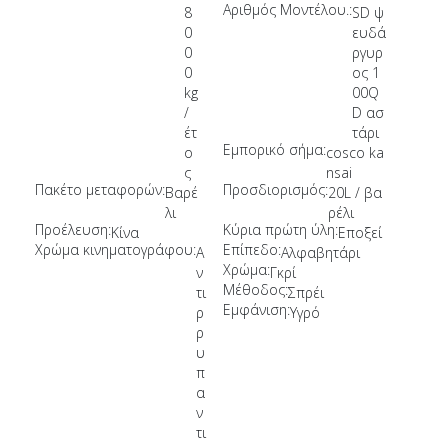
Αριθμός Μοντέλου.:
8
SD ψ
0
ευδά
0
ργυρ
0
ος 1
kg
00Q
/
D ασ
έτ
τάρι
Εμπορικό σήμα:
ο
cosco ka
ς
nsai
Πακέτο μεταφορών:
Προσδιορισμός:
Βαρέ
20L / βα
λι
ρέλι
Προέλευση:
Κύρια πρώτη ύλη:
Κίνα
Εποξεί
Χρώμα κινηματογράφου:
Επίπεδο:
Α
Αλφαβητάρι
Χρώμα:
ν
Γκρί
Μέθοδος:
τι
Σπρέι
Εμφάνιση:
ρ
Υγρό
ρ
υ
π
α
ν
τι