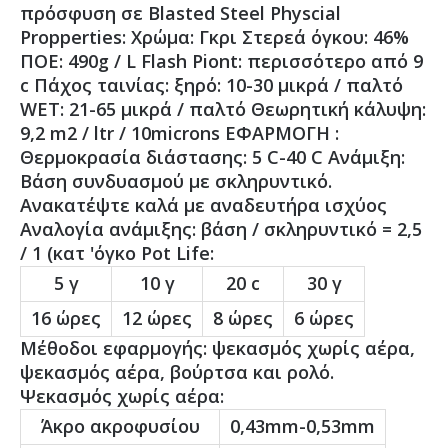
πρόσφυση σε Blasted Steel Physcial
Propperties: Χρώμα: Γκρι Στερεά όγκου: 46%
ΠΟΕ: 490g / L Flash Piont: περισσότερο από 9
c Πάχος ταινίας: ξηρό: 10-30 μικρά / παλτό
WET: 21-65 μικρά / παλτό Θεωρητική κάλυψη:
9,2 m2 / ltr / 10microns ΕΦΑΡΜΟΓΗ :
Θερμοκρασία διάστασης: 5 C-40 C Ανάμιξη:
Βάση συνδυασμού με σκληρυντικό.
Ανακατέψτε καλά με αναδευτήρα ισχύος
Αναλογία ανάμιξης: βάση / σκληρυντικό = 2,5
/ 1 (κατ 'όγκο Pot Life:
5 γ
10 γ
20 c
30 γ
16 ώρες
12 ώρες
8 ώρες
6 ώρες
Μέθοδοι εφαρμογής: ψεκασμός χωρίς αέρα,
ψεκασμός αέρα, βούρτσα και ρολό.
Ψεκασμός χωρίς αέρα:
Άκρο ακροφυσίου
0,43mm-0,53mm