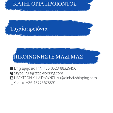
Marine Coating
ΚΑΤΗΓΟΡΙΑ ΠΡΟΙΟΝΤΟΣ
Είστε εδώ:
Σπίτι
»
Προϊόντα
»
Θαλάσσια επίστρωση
Υπεράκτια επίστρωση;Αντιδιαβρωτική επίστρωση πλούσια σε
Τυχαία προϊόντα
ψευδάργυρο γρήγορης ξήρανσης.Συμμορφώνεται με το Sspc
Paint.SD Zinc 100qd Primer Marine Coating
ΕΠΙΚΟΙΝΩΝΗΣΤΕ ΜΑΖΙ ΜΑΣ
Επιχειρήσεις Τηλ: +86-0523-88329456

Skype: ruis@tzcp-flooring.com

ΗΛΕΚΤΡΟΝΙΚΗ ΔΙΕΥΘΥΝΣΗ:
yu@qinhai-shipping.com

Κινητό. +86-13775678891
