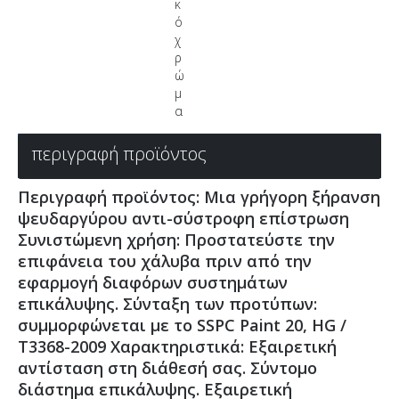
κ
ό
χ
ρ
ώ
μ
α
περιγραφή προϊόντος
Περιγραφή προϊόντος: Μια γρήγορη ξήρανση
ψευδαργύρου αντι-σύστροφη επίστρωση
Συνιστώμενη χρήση: Προστατεύστε την
επιφάνεια του χάλυβα πριν από την
εφαρμογή διαφόρων συστημάτων
επικάλυψης. Σύνταξη των προτύπων:
συμμορφώνεται με το SSPC Paint 20, HG /
T3368-2009 Χαρακτηριστικά: Εξαιρετική
αντίσταση στη διάθεσή σας. Σύντομο
διάστημα επικάλυψης. Εξαιρετική