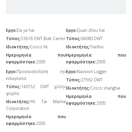
Εργο:
Da ya hai
Εργο:
Quan zhou hai
Τύπος:
53618 DWT Bulk Carrier
Τύπος:
64080 DWT
Ιδιοκτήτης:
Cosco hk
Ιδιοκτήτης:
Tianhui
Ημερομηνία που
Ημερομηνία που
εφαρμόστηκε:
2005
εφαρμόστηκε:
2005
Εργο:
Προσανατολίστε την
Εργο:
Navision Logger
ειλικρίνεια
Τύπος:
27562 DWT
Τύπος:
140152 DWT χύδην
Ιδιοκτήτης:
Cosco shanghai
φορέα
Ημερομηνία που
Ιδιοκτήτης:
Yih Tai Marine
εφαρμόστηκε:
2005
Corporation
Ημερομηνία που
εφαρμόστηκε:
2005