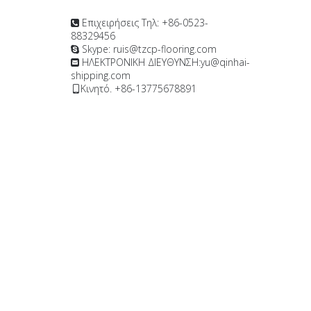
Επιχειρήσεις Τηλ: +86-0523-

88329456
Skype: ruis@tzcp-flooring.com

ΗΛΕΚΤΡΟΝΙΚΗ ΔΙΕΥΘΥΝΣΗ:
yu@qinhai-

shipping.com
Κινητό. +86-13775678891
