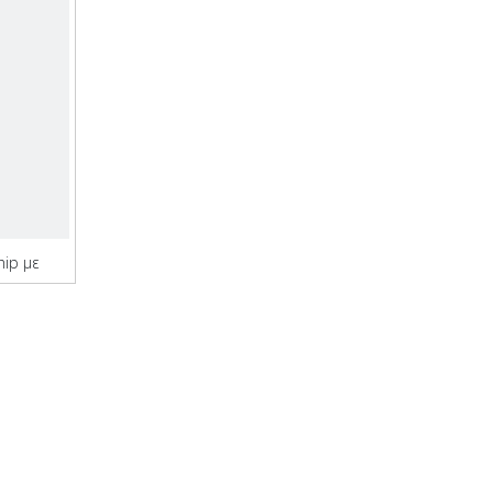
hip με
σης