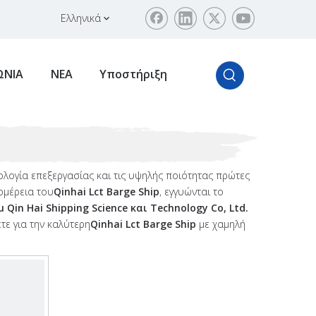
Ελληνικά
ΩΝΙΑ
ΝΕΑ
Υποστήριξη
νολογία επεξεργασίας και τις υψηλής ποιότητας πρώτες
ομέρεια του
Qinhai Lct Barge Ship
, εγγυώνται το
u Qin Hai Shipping Science και Technology Co, Ltd.
τε για την καλύτερη
Qinhai Lct Barge Ship
με χαμηλή