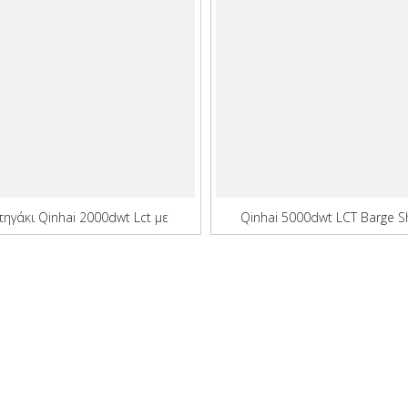
ηγάκι Qinhai 2000dwt Lct με
Qinhai 5000dwt LCT Barge S
ύντομο χρόνο ναυπήγησης
σύντομο χρόνο ναυπήγη