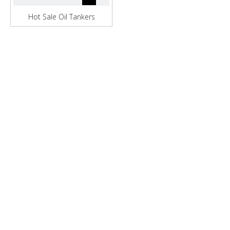
Hot Sale Oil Tankers
ανεφοδιασμός σκάφους με
γερανό πετρελαίου