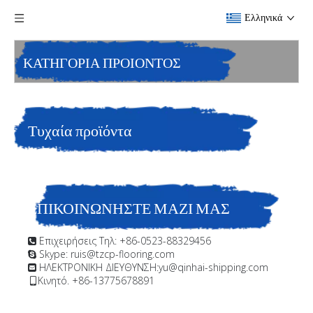
Ελληνικά
ΚΑΤΗΓΟΡΙΑ ΠΡΟΙΟΝΤΟΣ
Τυχαία προϊόντα
ΕΠΙΚΟΙΝΩΝΗΣΤΕ ΜΑΖΙ ΜΑΣ
Επιχειρήσεις Τηλ: +86-0523-88329456

Skype: ruis@tzcp-flooring.com

ΗΛΕΚΤΡΟΝΙΚΗ ΔΙΕΥΘΥΝΣΗ:
yu@qinhai-shipping.com

Κινητό. +86-13775678891
