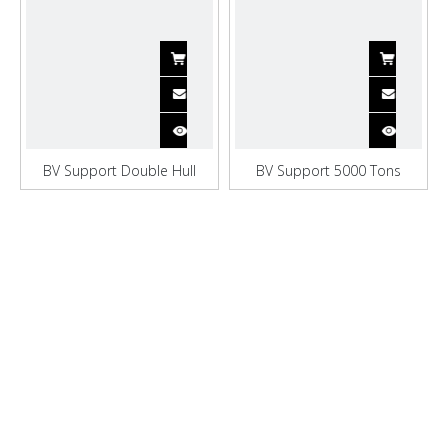
BV Support Double Hull
BV Support 5000 Tons
Cargo Hold Bulk Carrier
Τσιμέντο Χύδην μεταφοράς