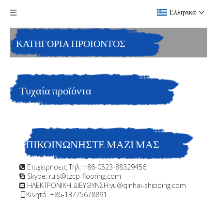
Ελληνικά
ΚΑΤΗΓΟΡΙΑ ΠΡΟΙΟΝΤΟΣ
Τυχαία προϊόντα
ΕΠΙΚΟΙΝΩΝΗΣΤΕ ΜΑΖΙ ΜΑΣ
Επιχειρήσεις Τηλ: +86-0523-88329456

Skype: ruis@tzcp-flooring.com

ΗΛΕΚΤΡΟΝΙΚΗ ΔΙΕΥΘΥΝΣΗ:
yu@qinhai-shipping.com

Κινητό. +86-13775678891
