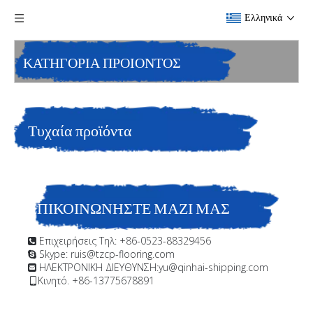
Ελληνικά
ΚΑΤΗΓΟΡΙΑ ΠΡΟΙΟΝΤΟΣ
Τυχαία προϊόντα
ΕΠΙΚΟΙΝΩΝΗΣΤΕ ΜΑΖΙ ΜΑΣ
Επιχειρήσεις Τηλ: +86-0523-88329456

Skype: ruis@tzcp-flooring.com

ΗΛΕΚΤΡΟΝΙΚΗ ΔΙΕΥΘΥΝΣΗ:
yu@qinhai-shipping.com

Κινητό. +86-13775678891
