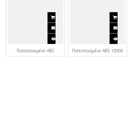
Πιστοποιημένο ABS
Πιστοποιημένο ABS 10000
πολλαπλών χρήσεων
Tons Crane Bulk Carrier
γερανός μεταφοράς χύδην
φορτίου