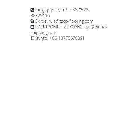
Επιχειρήσεις Τηλ: +86-0523-

88329456
Skype: ruis@tzcp-flooring.com

ΗΛΕΚΤΡΟΝΙΚΗ ΔΙΕΥΘΥΝΣΗ:
yu@qinhai-

shipping.com
Κινητό. +86-13775678891
