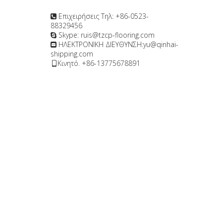
Επιχειρήσεις Τηλ: +86-0523-

88329456
Skype: ruis@tzcp-flooring.com

ΗΛΕΚΤΡΟΝΙΚΗ ΔΙΕΥΘΥΝΣΗ:
yu@qinhai-

shipping.com
Κινητό. +86-13775678891
