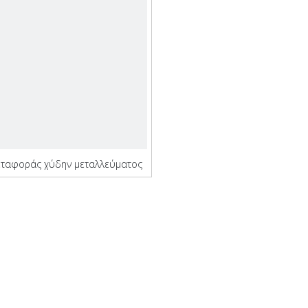
εταφοράς χύδην μεταλλεύματος
από χάλυβα με δοχείο
εμπορευματοκιβωτίων