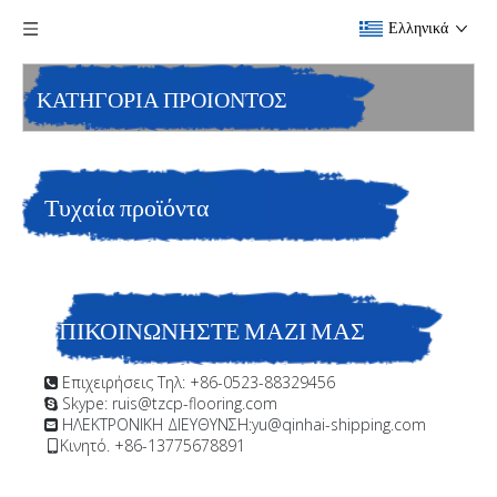
Ελληνικά
ΚΑΤΗΓΟΡΙΑ ΠΡΟΙΟΝΤΟΣ
Τυχαία προϊόντα
ΕΠΙΚΟΙΝΩΝΗΣΤΕ ΜΑΖΙ ΜΑΣ
Επιχειρήσεις Τηλ: +86-0523-88329456

Skype: ruis@tzcp-flooring.com

ΗΛΕΚΤΡΟΝΙΚΗ ΔΙΕΥΘΥΝΣΗ:
yu@qinhai-shipping.com

Κινητό. +86-13775678891
