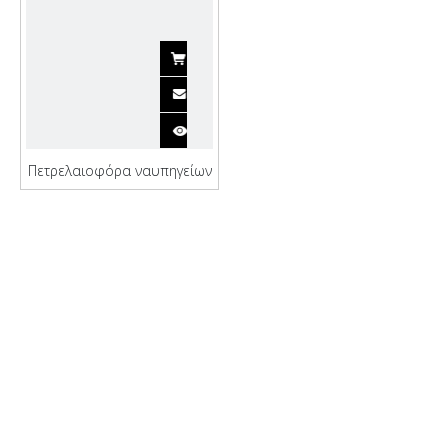
Πετρελαιοφόρα ναυπηγείων
υψηλής απόδοσης Qinhai