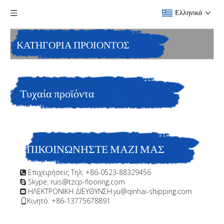
Ελληνικά
ΚΑΤΗΓΟΡΙΑ ΠΡΟΙΟΝΤΟΣ
Τυχαία προϊόντα
ΕΠΙΚΟΙΝΩΝΗΣΤΕ ΜΑΖΙ ΜΑΣ
Επιχειρήσεις Τηλ: +86-0523-88329456

Skype: ruis@tzcp-flooring.com

ΗΛΕΚΤΡΟΝΙΚΗ ΔΙΕΥΘΥΝΣΗ:
yu@qinhai-shipping.com

Κινητό. +86-13775678891
