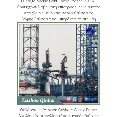
Ευελιξία Marine Paint Epoxy Eposeal 60PS-1
Coating;Αντιδιαβρωτική επίστρωση φινιρίσματος
από χλωριωμένο καουτσούκ θαλάσσιας
βαφής.Θαλάσσια και υπεράκτια επίστρωση
Θαλάσσια επίστρωση Offshore Coat a Primer
βινυλίου βουτυραλίου τύπου μακράς έκθεσης