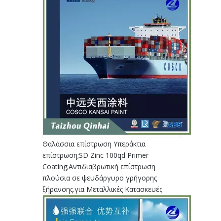
Θαλάσσια επίστρωση Υπεράκτια
επίστρωση;SD Zinc 100qd Primer
Coating;Αντιδιαβρωτική επίστρωση
πλούσια σε ψευδάργυρο γρήγορης
ξήρανσης.για Μεταλλικές Κατασκευές