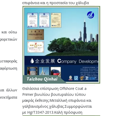
επιφάνεια και η προστασία του χάλυβα
 και ούτω
φορετικών
 μεταφοράς
αφόρτωση
Θαλάσσια επίστρωση Offshore Coat a
και άλλων
Primer βινυλίου βουτυραλίου τύπου
ονεκτήματα
μακράς έκθεσης.Μεταλλική επιφάνεια και
γαλβανισμένος χάλυβας.Συμμορφώνεται
με Hg/T3347-2013.Καλή πρόσφυση