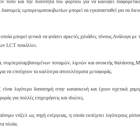
ν τύπο και την ποσότητα του φορτίου για να καλύψει διαφορετικ
 διανομείς εμπορευματοκιβωτίων μπορεί να εγκατασταθεί για να διευ
οποία μπορεί γενικά να φτάσει αρκετές χιλιάδες τόνους.Ανάλογα με 
δων LCT ποικίλλει.
ά, συμπεριλαμβανομένων ποταμών, λιμνών και ανοικτής θαλάσσης.
για να επιτύχουν τα καλύτερα αποτελέσματα μεταφοράς.
είναι λιγότερο δαπανηρή στην κατασκευή και έχουν σχετικά χαμ
T
ράς για πολλές επιχειρήσεις και ιδιώτες.
ύσιμο ντίζελ ως πηγή ενέργειας, η οποία εκπέμπει λιγότερους ρύπου
λα πλοία.