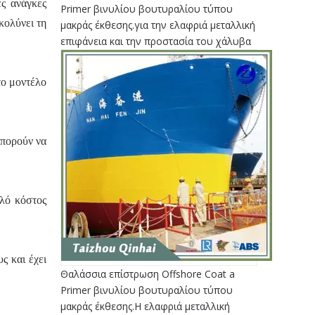
ές ανάγκες
Primer βινυλίου βουτυραλίου τύπου
κολύνει τη
μακράς έκθεσης.για την ελαφριά μεταλλική
επιφάνεια και την προστασία του χάλυβα
το μοντέλο
Μπορούν να
ηλό κόστος
ς και έχει
Θαλάσσια επίστρωση Offshore Coat a
Primer βινυλίου βουτυραλίου τύπου
μακράς έκθεσης.Η ελαφριά μεταλλική