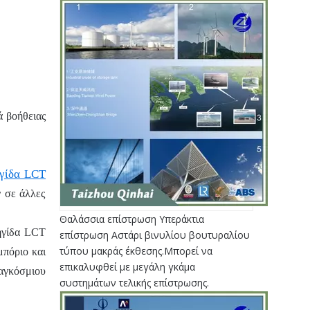
ά βοήθειας
γίδα LCT
ν σε άλλες
Θαλάσσια επίστρωση Υπεράκτια
ηγίδα LCT
επίστρωση Αστάρι βινυλίου βουτυραλίου
τύπου μακράς έκθεσης.Μπορεί να
μπόριο και
επικαλυφθεί με μεγάλη γκάμα
παγκόσμιου
συστημάτων τελικής επίστρωσης.