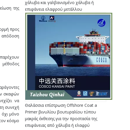
χάλυβα και γαλβανισμένο χάλυβα ή
μείωση της
επιφάνεια ελαφρού μετάλλου
 ορμή προς
ην απόδοση
ς παρέχουν
η μέθοδος
αράγοντες
ων σκαφών
εχίζει να
Θαλάσσια επίστρωση Offshore Coat a
 τη συνεχή
Primer βινυλίου βουτυραλίου τύπου
 όχι μόνο
μακράς έκθεσης.για την προστασία της
στον κόσμο
επιφάνειας από χάλυβα ή ελαφρύ