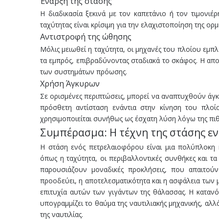
Έναρξη της στάσης
Η διαδικασία ξεκινά με τον καπετάνιο ή τον τιμονιέ
ταχύτητας είναι κρίσιμη για την ελαχιστοποίηση της ορ
Αντιστροφή της ώθησης
Μόλις μειωθεί η ταχύτητα, οι μηχανές του πλοίου εμπ
τα εμπρός, επιβραδύνοντας σταδιακά το σκάφος. Η απο
των συστημάτων πρόωσης.
Χρήση Άγκυρων
Σε ορισμένες περιπτώσεις, μπορεί να αναπτυχθούν άγκ
πρόσθετη αντίσταση ενάντια στην κίνηση του πλο
χρησιμοποιείται συνήθως ως έσχατη λύση λόγω της πι
Συμπέρασμα: Η τέχνη της στάσης ε
Η στάση ενός πετρελαιοφόρου είναι μια πολύπλοκη 
όπως η ταχύτητα, οι περιβαλλοντικές συνθήκες και 
παρουσιάζουν μοναδικές προκλήσεις, που απαιτούν
προοδεύει, η αποτελεσματικότητα και η ασφάλεια των
επιτυχία αυτών των γιγάντων της θάλασσας. Η καταν
υπογραμμίζει το θαύμα της ναυτιλιακής μηχανικής, αλλ
της ναυτιλίας.