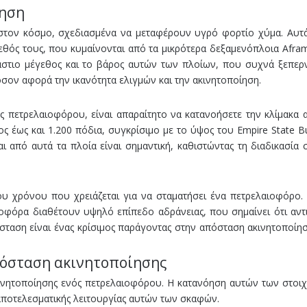
πηση
 στον κόσμο, σχεδιασμένα να μεταφέρουν υγρό φορτίο χύμα. Αυτά
εθός τους, που κυμαίνονται από τα μικρότερα δεξαμενόπλοια Afra
εράστιο μέγεθος και το βάρος αυτών των πλοίων, που συχνά ξεπε
σον αφορά την ικανότητα ελιγμών και την ακινητοποίηση.
ς πετρελαιοφόρου, είναι απαραίτητο να κατανοήσετε την κλίμακα
 έως και 1.200 πόδια, συγκρίσιμο με το ύψος του Empire State Bu
αι από αυτά τα πλοία είναι σημαντική, καθιστώντας τη διαδικασία 
ου χρόνου που χρειάζεται για να σταματήσει ένα πετρελαιοφόρο.
ιοφόρα διαθέτουν υψηλό επίπεδο αδράνειας, που σημαίνει ότι αντ
τίσταση είναι ένας κρίσιμος παράγοντας στην απόσταση ακινητοποίη
πόσταση ακινητοποίησης
ητοποίησης ενός πετρελαιοφόρου. Η κατανόηση αυτών των στοιχε
 αποτελεσματικής λειτουργίας αυτών των σκαφών.