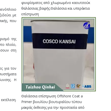
φινιρίσματος από χλωριωμένο καουτσούκ
θαλάσσιας βαφής.Θαλάσσια και υπεράκτια
αμενόπλοιο
επίστρωση
ξιδεύει με
σικής, που
ρισμό της
στο πλοίο,
ήσουν στη
ς για τον
συστήματα
δυνσης. Η
Θαλάσσια επίστρωση Offshore Coat a
 εκτέλεση.
Primer βινυλίου βουτυραλίου τύπου
μακράς έκθεσης.για την προστασία από