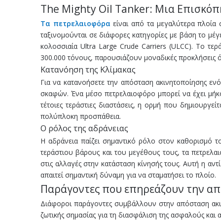
The Mighty Oil Tanker: Μια Επισκό
Τα πετρελαιοφόρα
είναι από τα μεγαλύτερα πλοία
ταξινομούνται σε διάφορες κατηγορίες με βάση το μέγ
κολοσσιαία Ultra Large Crude Carriers (ULCC). Το τ
300.000 τόνους, παρουσιάζουν μοναδικές προκλήσεις ό
Κατανόηση της Κλίμακας
Για να κατανοήσετε την απόσταση ακινητοποίησης ενό
σκαφών. Ένα μέσο πετρελαιοφόρο μπορεί να έχει μήκος
τέτοιες τεράστιες διαστάσεις, η ορμή που δημιουργείτ
πολύπλοκη προσπάθεια.
Ο ρόλος της αδράνειας
Η αδράνεια παίζει σημαντικό ρόλο στον καθορισμό τ
τεράστιου βάρους και του μεγέθους τους, τα πετρελα
στις αλλαγές στην κατάσταση κίνησής τους. Αυτή η αν
απαιτεί σημαντική δύναμη για να σταματήσει το πλοίο.
Παράγοντες που επηρεάζουν την α
Διάφοροι παράγοντες συμβάλλουν στην απόσταση ακιν
ζωτικής σημασίας για τη διασφάλιση της ασφαλούς και