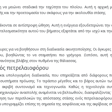
ρη να μειώνει σταδιακά την ταχύτητα του πλοίου. Αυτή η αρχική 
μής και την προετοιμασία του σκάφους για την ακολουθία στάσης.
λέκονται σε αντίστροφη ώθηση. Αυτή η ενέργεια εξουδετερώνει την
τελεσματικότητα αυτού του βήματος εξαρτάται από την ισχύ και τ
υρες για να βοηθήσουν στη διαδικασία ακινητοποίησης. Οι άγκυρε
ίου, βοηθώντας το να σταματήσει πιο γρήγορα. Ωστόσο, αυτή 
θανότητας βλάβης στον πυθμένα της θάλασσας.
νός πετρελαιοφόρου
και υπολογισμένη διαδικασία, που επηρεάζεται από διάφορους π
τα συστήματα πρόωσης. Το τεράστιο μέγεθος και το βάρος αυτών τ
 ακριβή συντονισμό και τεχνογνωσία. Καθώς η τεχνολογία συν
 μηχανισμών αναστολής αναμένεται να βελτιωθούν, διασφαλίζοντας
όηση των περιπλοκών της απόστασης στάσης ενός πετρελαιοφόρου
ά υπογραμμίζει επίσης τη σημασία της ασφάλειας και της ακρίβειας 