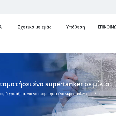
Α
Σχετικά με εμάς
Υπόθεση
ΕΠΙΚΟΙΝ
σταματήσει ένα supertanker σε μίλια;
ιρό χρειάζεται για να σταματήσει ένα supertanker σε μίλια;