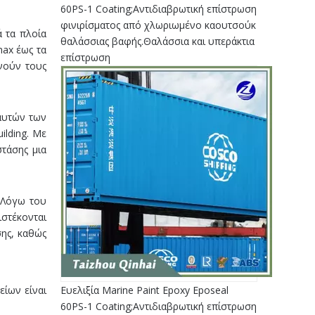
60PS-1 Coating;Αντιδιαβρωτική επίστρωση
φινιρίσματος από χλωριωμένο καουτσούκ
 τα πλοία
θαλάσσιας βαφής.Θαλάσσια και υπεράκτια
max έως τα
επίστρωση
ρνούν τους
 αυτών των
ilding. Με
στάσης μια
 Λόγω του
ιστέκονται
σης, καθώς
ίων είναι
Ευελιξία Marine Paint Epoxy Eposeal
60PS-1 Coating;Αντιδιαβρωτική επίστρωση