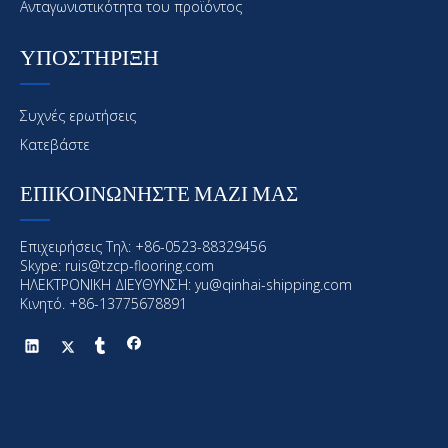
Ανταγωνιστικότητα του προϊόντος
Προηγούμενος:
ΥΠΟΣΤΗΡΙΞΗ
Επόμενο:
Συχνές ερωτήσεις
Θαλάσσια επίστρωση
Offshore επίστρωση
Κατεβάστε
Θαλάσσια και υπεράκτιες επικάλυψη
ΕΠΙΚΟΙΝΩΝΗΣΤΕ ΜΑΖΙ ΜΑΣ
Επιχειρήσεις Τηλ: +86-0523-88329456
Skype: ruis@tzcp-flooring.com
ΗΛΕΚΤΡΟΝΙΚΗ ΔΙΕΥΘΥΝΣΗ:
yu@qinhai-shipping.com
Κινητό. +86-13775678891