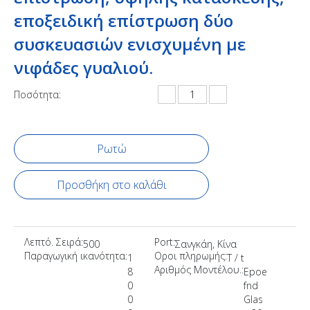
εποξειδική επίστρωση δύο
συσκευασιών ενισχυμένη με
νιφάδες γυαλιού.
Ποσότητα:
Ρωτώ
Προσθήκη στο καλάθι
Λεπτό. Σειρά:
Port:
500
Σανγκάη, Κίνα
Παραγωγική ικανότητα:
Οροι πληρωμής:
1
T / t
Αριθμός Μοντέλου.:
8
Epoe
0
fnd
0
Glas