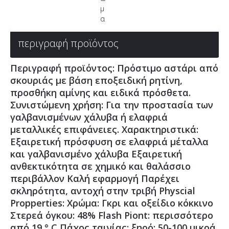
μ
α
περιγραφή προϊόντος
Περιγραφή προϊόντος: Πρόστιμο αστάρι από
σκουριάς με βάση εποξειδική ρητίνη,
προσθήκη αμίνης και ειδικά πρόσθετα.
Συνιστώμενη χρήση: Για την προστασία των
γαλβανισμένων χάλυβα ή ελαφριά
μεταλλικές επιφάνειες. Χαρακτηριστικά:
Εξαιρετική πρόσφυση σε ελαφριά μέταλλα
και γαλβανισμένο χάλυβα Εξαιρετική
ανθεκτικότητα σε χημικό και θαλάσσιο
περιβάλλον Καλή εφαρμογή Παρέχει
σκληρότητα, αντοχή στην τριβή Physcial
Propperties: Χρώμα: Γκρι και οξείδιο κόκκινο
Στερεά όγκου: 48% Flash Piont: περισσότερο
από 19 ° C Πάχος ταινίας: ξηρό: 50-100 μικρά