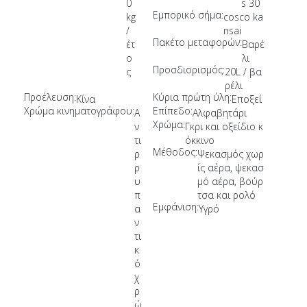
0
s 30
Εμπορικό σήμα:
kg
cosco ka
/
nsai
Πακέτο μεταφορών:
έτ
Βαρέ
ο
λι
Προσδιορισμός:
ς
20L / βα
ρέλι
Προέλευση:
Κύρια πρώτη ύλη:
Κίνα
Εποξεί
Χρώμα κινηματογράφου:
Επίπεδο:
Α
Αλφαβητάρι
Χρώμα:
ν
Γκρι και οξείδιο κ
τι
όκκινο
Μέθοδος:
ρ
Ψεκασμός χωρ
ρ
ίς αέρα, ψεκασ
υ
μό αέρα, βούρ
π
τσα και ρολό
Εμφάνιση:
α
Υγρό
ν
τι
κ
ό
χ
ρ
ώ