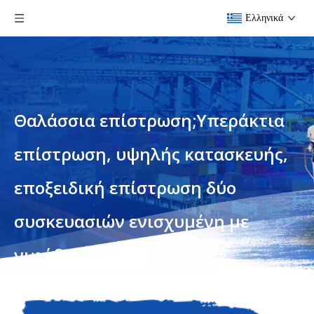
Ελληνικά
Θαλάσσια επίστρωση;Υπεράκτια
επίστρωση, υψηλής κατασκευής,
εποξειδική επίστρωση δύο
συσκευασιών ενισχυμένη με
νιφάδες γυαλιού.
Είστε εδώ:
Σπίτι
»
Προϊόντα
»
Θαλάσσια
επίστρωση;Υπεράκτια επίστρωση, υψηλής κατασκευής,