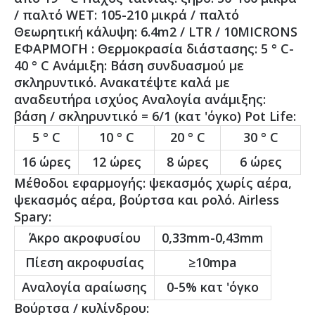
/ παλτό WET: 105-210 μικρά / παλτό
Θεωρητική κάλυψη: 6.4m2 / LTR / 10MICRONS
ΕΦΑΡΜΟΓΗ : Θερμοκρασία διάστασης: 5 ° C-
40 ° C Ανάμιξη: Βάση συνδυασμού με
σκληρυντικό. Ανακατέψτε καλά με
αναδευτήρα ισχύος Αναλογία ανάμιξης:
βάση / σκληρυντικό = 6/1 (κατ 'όγκο) Pot Life:
5 ° C
10 ° C
20 ° C
30 ° C
16 ώρες
12 ώρες
8 ώρες
6 ώρες
Μέθοδοι εφαρμογής: ψεκασμός χωρίς αέρα,
ψεκασμός αέρα, βούρτσα και ρολό. Airless
Spary:
Άκρο ακροφυσίου
0,33mm-0,43mm
Πίεση ακροφυσίας
≥10mpa
Αναλογία αραίωσης
0-5% κατ 'όγκο
Βούρτσα / κυλίνδρου: