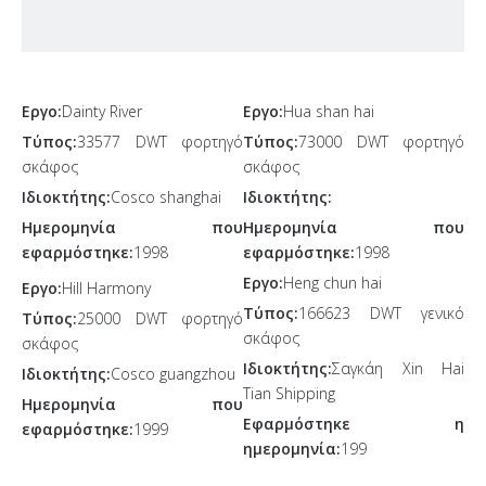
Εργο:
Dainty River
Εργο:
Hua shan hai
Τύπος:
33577 DWT φορτηγό
Τύπος:
73000 DWT φορτηγό
σκάφος
σκάφος
Ιδιοκτήτης:
Cosco shanghai
Ιδιοκτήτης:
Ημερομηνία που
Ημερομηνία που
εφαρμόστηκε:
1998
εφαρμόστηκε:
1998
Εργο:
Heng chun hai
Εργο:
Hill Harmony
Τύπος:
166623 DWT γενικό
Τύπος:
25000 DWT φορτηγό
σκάφος
σκάφος
Ιδιοκτήτης:
Σαγκάη Xin Hai
Ιδιοκτήτης:
Cosco guangzhou
Tian Shipping
Ημερομηνία που
Εφαρμόστηκε η
εφαρμόστηκε:
1999
ημερομηνία:
199